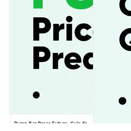
Pump.fun Preço Futuro: Guia de
Previsão PUMP 2026-2030