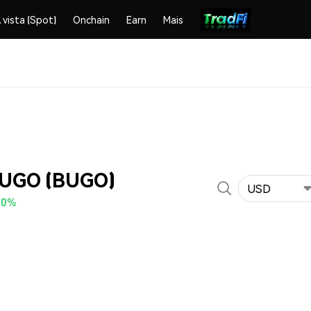
 vista (Spot)
Onchain
Earn
Mais
BUGO (BUGO)
USD
70%