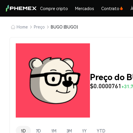
Compre cripto
Mercados
Contrato
À
Home
Preço
BUGO (BUGO)
Preço do 
$0.0000761
+31.
1D
7D
1M
3M
1Y
YTD