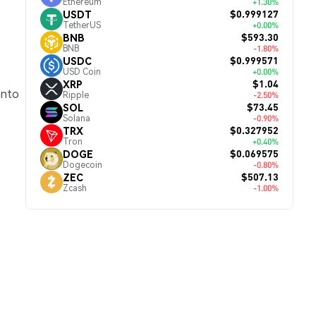
Ethereum
+1.30%
$0.999127
USDT
TetherUS
+0.00%
$593.30
BNB
BNB
-1.80%
$0.999571
USDC
USD Coin
+0.00%
$1.04
XRP
ento
Ripple
-2.50%
$73.45
SOL
Solana
-0.90%
$0.327952
TRX
Tron
+0.40%
$0.069575
DOGE
Dogecoin
-0.80%
$507.13
ZEC
Zcash
-1.00%