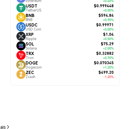
Ethereum
+0.40%
$0.999448
USDT
TetherUS
+0.00%
$594.84
BNB
BNB
+0.90%
$0.99971
USDC
USD Coin
+0.00%
$1.04
XRP
Ripple
+0.50%
$75.29
SOL
Solana
+2.00%
$0.32882
TRX
Tron
+0.70%
$0.070345
DOGE
Dogecoin
+1.20%
$499.20
ZEC
Zcash
-1.20%
ais