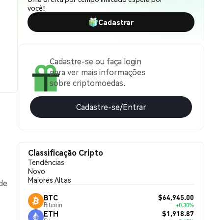
você!
Cadastrar
Cadastre-se ou faça login
para ver mais informações
sobre criptomoedas.
Cadastre-se/Entrar
Classificação Cripto
Tendências
Novo
Maiores Altas
de
$64,945.00
BTC
Bitcoin
+0.30%
$1,918.87
ETH