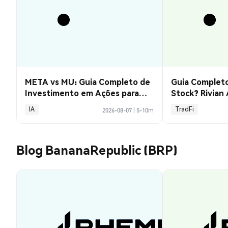
META vs MU: Guia Completo de
Guia Completo
Investimento em Ações para
Stock? Rivian
2026
Explicado
IA
TradFi
2026-08-07
|
5-10m
Blog BananaRepublic (BRP)