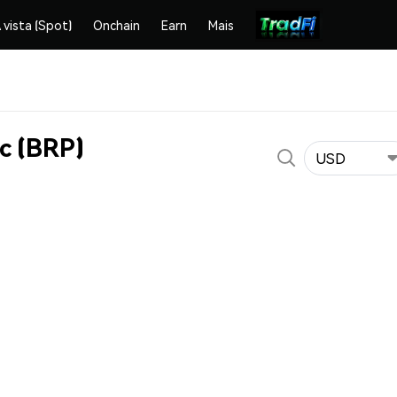
 vista (Spot)
Onchain
Earn
Mais
c (BRP)
USD