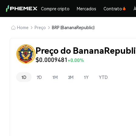
Compre cripto
Mercados
Contrato
À
Home
Preço
BRP (BananaRepublic)
Preço do BananaRepubli
$0.0009481
+0.00%
1D
7D
1M
3M
1Y
YTD