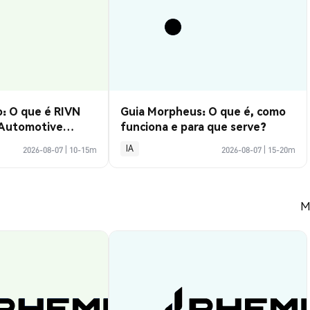
: O que é RIVN
Guia Morpheus: O que é, como
 Automotive
funciona e para que serve?
IA
2026-08-07
|
10-15m
2026-08-07
|
15-20m
M