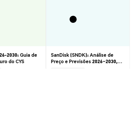
26-2030: Guia de
SanDisk (SNDK): Análise de
turo do CYS
Preço e Previsões 2026–2030,
Vale a Pena?
Insights de Mercado
2026-08-07
|
15-20m
2026-08-06
|
10-15m
ic (BRP)
SD
$0.0009481