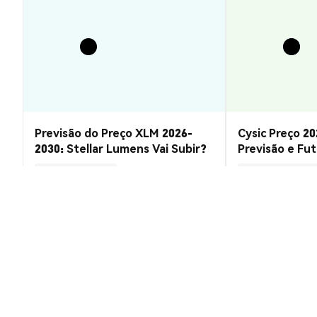
Previsão do Preço XLM 2026-
Cysic Preço 20
2030: Stellar Lumens Vai Subir?
Previsão e Fu
Insights de Mercado
Insights de Mercado
2026-08-07
|
10-15m
Taxa de conversão de BananaRepubl
1 BRP to U