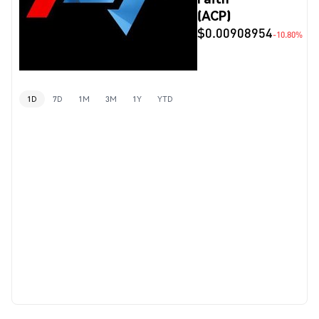
(ACP)
$0.00908954
-10.80%
1D
7D
1M
3M
1Y
YTD