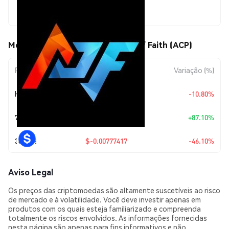
$0.00908954
Movimentos de preço de Arena Of Faith (ACP)
Período
Variação do Valor
Variação (%)
Hoje
$-0.00110053
-10.80%
7 Dias
+
$0.00423142
+87.10%
30 Dias
$-0.00777417
-46.10%
Aviso Legal
Os preços das criptomoedas são altamente suscetíveis ao risco
de mercado e à volatilidade. Você deve investir apenas em
produtos com os quais esteja familiarizado e compreenda
totalmente os riscos envolvidos. As informações fornecidas
nesta página são apenas para fins informativos e não