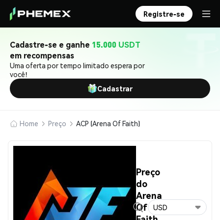
Registre-se
Cadastre-se e ganhe
15.000 USDT
em recompensas
Uma oferta por tempo limitado espera por
você!
Cadastrar
Home
Preço
ACP (Arena Of Faith)
Preço
do
Arena
Of
USD
Faith