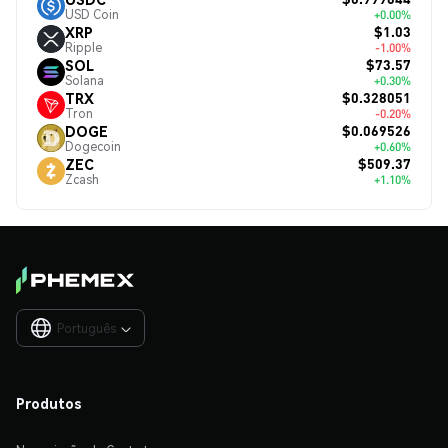
USD Coin
+0.00%
$1.03
XRP
Ripple
-1.00%
$73.57
SOL
Solana
+0.30%
$0.328051
TRX
Tron
-0.20%
$0.069526
DOGE
Dogecoin
+0.60%
$509.37
ZEC
Zcash
+1.10%
Português

Produtos