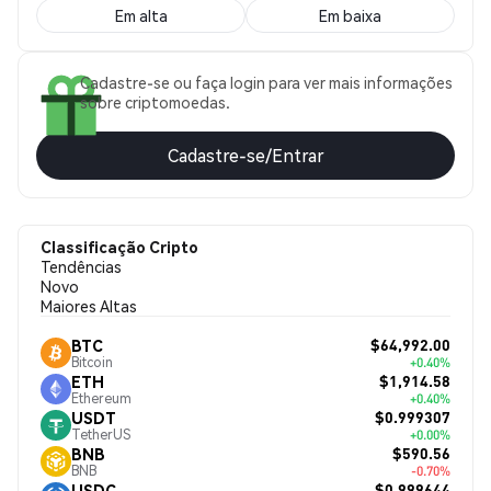
Em alta
Em baixa
Cadastre-se ou faça login para ver mais informações
sobre criptomoedas.
Cadastre-se/Entrar
Classificação Cripto
Tendências
Novo
Maiores Altas
$64,992.00
BTC
Bitcoin
+0.40%
$1,914.58
ETH
Ethereum
+0.40%
$0.999307
USDT
TetherUS
+0.00%
$590.56
BNB
BNB
-0.70%
$0.999644
USDC