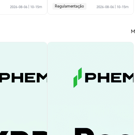
Completo
Regulamentação
2026-08-06
|
10-15m
2026-08-06
|
10-15m
M