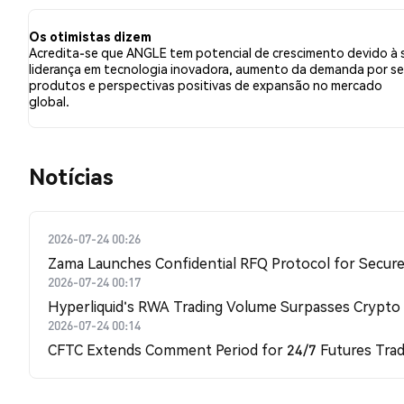
relação a ANGLE. Esses sentimentos são baseados em 0
Os otimistas dizem
Acredita-se que ANGLE tem potencial de crescimento devido à 
liderança em tecnologia inovadora, aumento da demanda por s
produtos e perspectivas positivas de expansão no mercado
global.
​​Notícias​​
2026-07-24 00:26
Zama Launches Confidential RFQ Protocol for Secure 
2026-07-24 00:17
Hyperliquid's RWA Trading Volume Surpasses Crypto
2026-07-24 00:14
CFTC Extends Comment Period for 24/7 Futures Trad