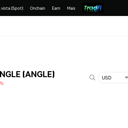
 vista (Spot)
Onchain
Earn
Mais
ANGLE (ANGLE)
USD
0%