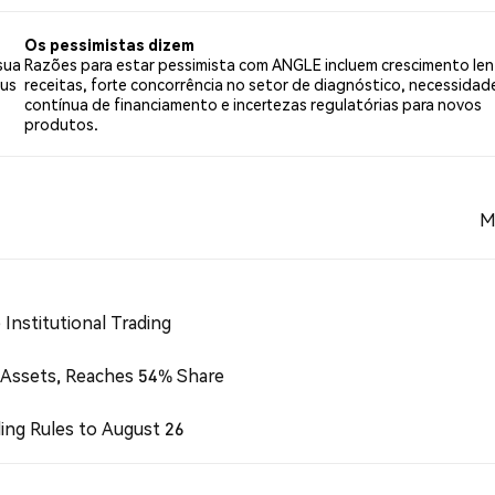
 tweets.
Os pessimistas dizem
sua
Razões para estar pessimista com ANGLE incluem crescimento le
eus
receitas, forte concorrência no setor de diagnóstico, necessidad
contínua de financiamento e incertezas regulatórias para novos
produtos.
M
Institutional Trading
 Assets, Reaches 54% Share
ing Rules to August 26