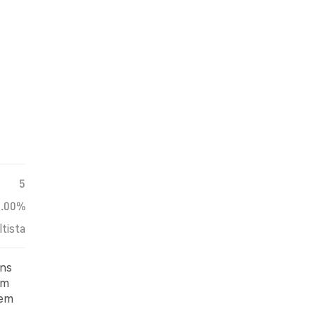
5
0.00%
ltista
ens
am
 em