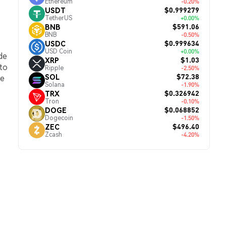
Ethereum
-0.20%
$0.999279
USDT
TetherUS
+0.00%
$591.06
BNB
BNB
-0.50%
$0.999634
USDC
USD Coin
+0.00%
de
$1.03
XRP
to
Ripple
-2.50%
$72.38
SOL
de
Solana
-1.90%
$0.326942
TRX
Tron
-0.10%
$0.068852
DOGE
Dogecoin
-1.50%
$496.40
ZEC
Zcash
-4.20%