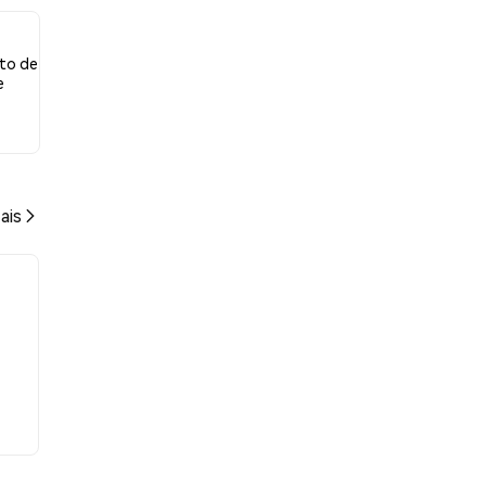
nto de
e
ais