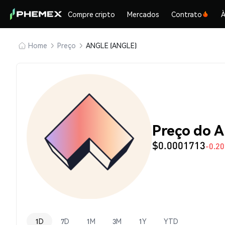
Compre cripto
Mercados
Contrato
À
Home
Preço
ANGLE (ANGLE)
Preço do 
$0.0001713
-0.2
1D
7D
1M
3M
1Y
YTD