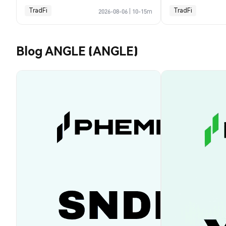
TradFi
TradFi
2026-08-06
|
10-15m
Blog ANGLE (ANGLE)