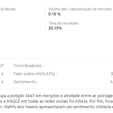
al diluída
Volume 24h / capitalização de mercado
0.10 %
Taxa de circulação
20.15%
67
Contribuidores :
6
Falar sobre ANGLE(%) :
6
Sentimento :
A
cupa a posição 3667 em menções e atividade entre as postag
o a ANGLE em todas as redes sociais foi Altista. Por fim, for
tter, NaN% dos tweets apresentaram um sentimento otimista
simista sobre ANGLE. NaN% dos tweets foram neutros em