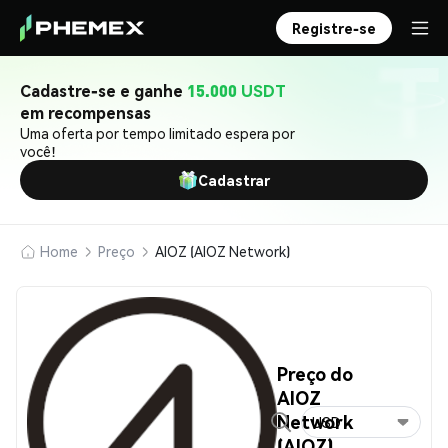
Registre-se
Cadastre-se e ganhe
15.000 USDT
em recompensas
Uma oferta por tempo limitado espera por
você!
Cadastrar
Home
Preço
AIOZ (AIOZ Network)
Preço do
AIOZ
Network
USD
(AIOZ)