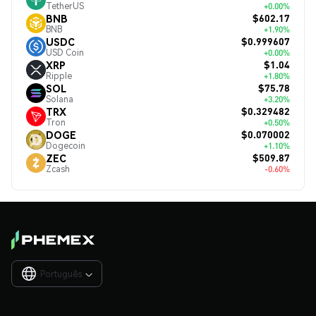
TetherUS
+0.00%
$602.17
BNB
BNB
+1.90%
$0.999607
USDC
USD Coin
+0.00%
$1.04
XRP
Ripple
+1.80%
$75.78
SOL
Solana
+3.20%
$0.329482
TRX
Tron
+0.50%
$0.070002
DOGE
Dogecoin
+1.10%
$509.87
ZEC
Zcash
-0.60%
Português
