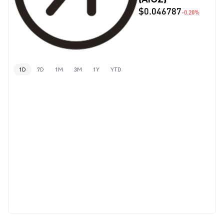
$0.046787
-0.20%
1D
7D
1M
3M
1Y
YTD