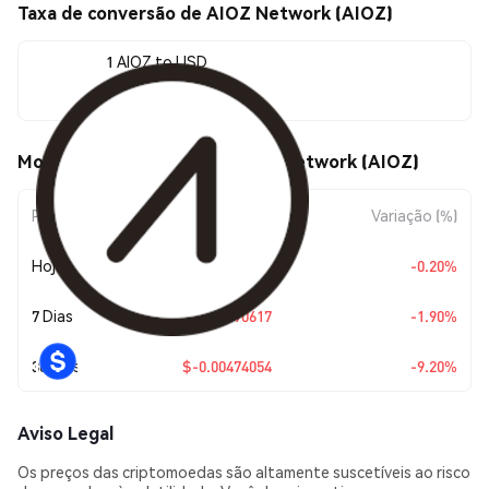
Taxa de conversão de AIOZ Network (AIOZ)
1 AIOZ to USD
$0.046787
Movimentos de preço de AIOZ Network (AIOZ)
Período
Variação do Valor
Variação (%)
Hoje
$-0.00009376
-0.20%
7 Dias
$-0.00090617
-1.90%
30 Dias
$-0.00474054
-9.20%
Aviso Legal
Os preços das criptomoedas são altamente suscetíveis ao risco