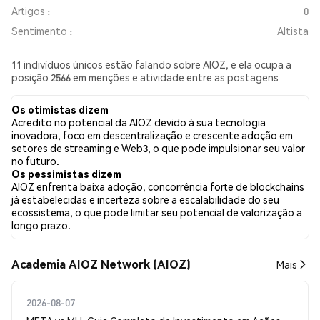
Artigos :
0
Sentimento :
Altista
11 indivíduos únicos estão falando sobre AIOZ, e ela ocupa a
posição 2566 em menções e atividade entre as postagens
coletadas. Nas últimas 24 horas, o sentimento em relação a
AIOZ em todas as redes sociais foi Altista. Por fim, foram
Os otimistas dizem
publicados 0 artigos de notícias sobre AIOZ. No Twitter, 43.75%
Acredito no potencial da AIOZ devido à sua tecnologia
dos tweets apresentaram um sentimento otimista em
inovadora, foco em descentralização e crescente adoção em
comparação com 6.25% dos tweets com sentimento pessimista
setores de streaming e Web3, o que pode impulsionar seu valor
sobre AIOZ. 50.00% dos tweets foram neutros em relação a
no futuro.
AIOZ. Esses sentimentos são baseados em 16 tweets.
Os pessimistas dizem
AIOZ enfrenta baixa adoção, concorrência forte de blockchains
já estabelecidas e incerteza sobre a escalabilidade do seu
ecossistema, o que pode limitar seu potencial de valorização a
longo prazo.
Academia AIOZ Network (AIOZ)
Mais
2026-08-07