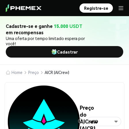
Registre-se
Cadastre-se e ganhe
15.000 USDT
em recompensas
Uma oferta por tempo limitado espera por
você!
Cadastrar
Home
Preço
AICR (AICrew)
Preço
do
AICrew
USD
(AICR)