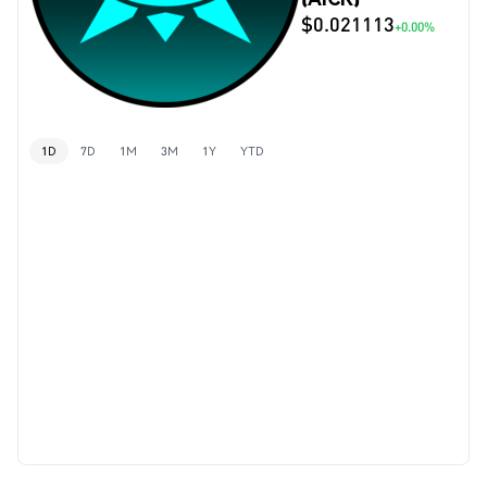
$0.021113
+0.00%
1D
7D
1M
3M
1Y
YTD