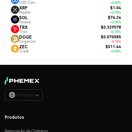
USD Coin
+0.00%
$1.04
XRP
Ripple
+0.70%
$76.24
SOL
Solana
+2.30%
$0.329578
TRX
Tron
+0.70%
$0.070085
DOGE
Dogecoin
-0.10%
$511.64
ZEC
Zcash
+0.50%
Português

Produtos
Negociação de Contratos