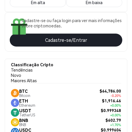
Em alta
Em baixa
Cadastre-se ou faça login para ver mais informações
sobre criptomoedas.
Cadastre-se/Entrar
Classificação Cripto
Tendências
Novo
Maiores Altas
$64,786.00
BTC
Bitcoin
-0.20%
$1,916.46
ETH
Ethereum
+0.00%
$0.999348
USDT
TetherUS
+0.00%
$602.79
BNB
BNB
+1.70%
$0.999604
USDC