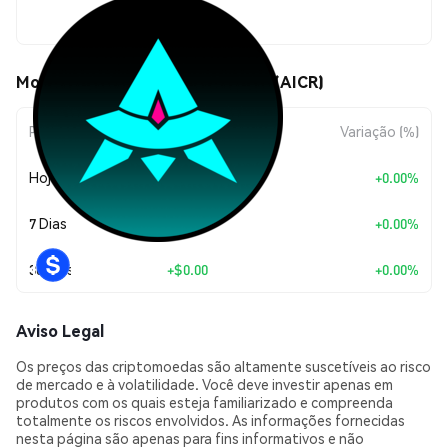
$0.021113
Movimentos de preço de AICrew (AICR)
Período
Variação do Valor
Variação (%)
Hoje
+
$0.00
+0.00%
7 Dias
+
$0.00
+0.00%
30 Dias
+
$0.00
+0.00%
Aviso Legal
Os preços das criptomoedas são altamente suscetíveis ao risco
de mercado e à volatilidade. Você deve investir apenas em
produtos com os quais esteja familiarizado e compreenda
totalmente os riscos envolvidos. As informações fornecidas
nesta página são apenas para fins informativos e não