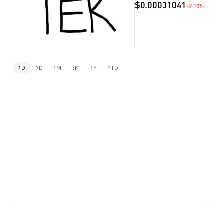
$0.00001041
-2.10%
1D
7D
1M
3M
1Y
YTD