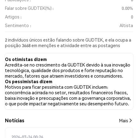
Falar sobre GUDTEK(%) :
0.00%
Artigos :
0
Sentimento :
Altista
2 indivíduos únicos estão falando sobre GUDTEK, e ela ocupa a
posição 3668 em menções e atividade entre as postagens
coletadas. Nas últimas 24 horas, o sentimento em relação a
GUDTEK em todas as redes sociais foi Altista. Por fim, foram
Os otimistas dizem
publicados 0 artigos de notícias sobre GUDTEK. No Twitter,
Acredita-se no crescimento da GUDTEK devido à sua inovação
NaN% dos tweets apresentaram um sentimento otimista em
tecnológica, qualidade dos produtos e forte reputação no
comparação com NaN% dos tweets com sentimento pessimista
mercado, fatores que atraem investidores e consumidores.
sobre GUDTEK. NaN% dos tweets foram neutros em relação a
Os pessimistas dizem
GUDTEK. Esses sentimentos são baseados em 0 tweets.
Motivos para ficar pessimista com GUDTEK incluem:
concorrência acirrada no setor, resultados financeiros fracos,
baixa inovação e preocupações com a governança corporativa,
o que pode impactar negativamente seu desempenho futuro.
​​Notícias​​
Mais
2026-07-24 00:26