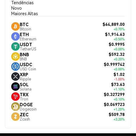
Tendências
Novo
Maiores Altas
$64,889.00
BTC
Bitcoin
+0.70%
$1,914.63
ETH
Ethereum
+0.50%
$0.9995
USDT
TetherUS
+0.00%
$592.32
BNB
BNB
+0.20%
$0.999742
USDC
USD Coin
+0.00%
$1.02
XRP
Ripple
-1.00%
$73.63
SOL
Solana
+1.10%
$0.327299
TRX
Tron
+0.10%
$0.069723
DOGE
Dogecoin
+1.20%
$509.78
ZEC
Zcash
+3.20%