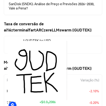
SanDisk (SNDK): Análise de Preço e Previsões 2026–2030,
Vale a Pena?
Taxa de conversão de
ai16zterminalfartARCzereLLMswarm (GUDTEK)
1 GUDTEK to USD
$0.00001041
Movimentos de preço de
ai16zterminalfartARCzereLLMswarm (GUDTEK)
Período
Variação do Valor
Variação (%)
Hoje
$-0.00000022
-2.10%
+
$0.0
2086
7 Dias
-0.20%
7