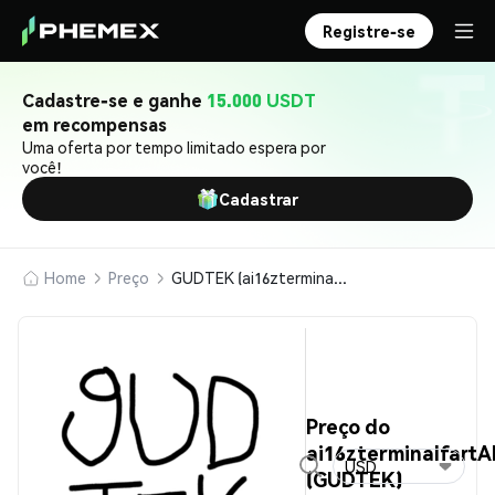
Registre-se
Cadastre-se e ganhe
15.000 USDT
em recompensas
Uma oferta por tempo limitado espera por
você!
Cadastrar
Home
Preço
GUDTEK (ai16zterminalfartARCzereLLMswarm)
Preço do
ai16zterminalfar
USD
(GUDTEK)