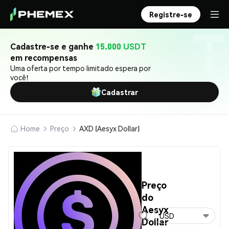
Registre-se
Cadastre-se e ganhe
15.000 USDT
em recompensas
Uma oferta por tempo limitado espera por
você!
Cadastrar
Home
Preço
AXD (Aesyx Dollar)
Preço
do
Aesyx
USD
Dollar