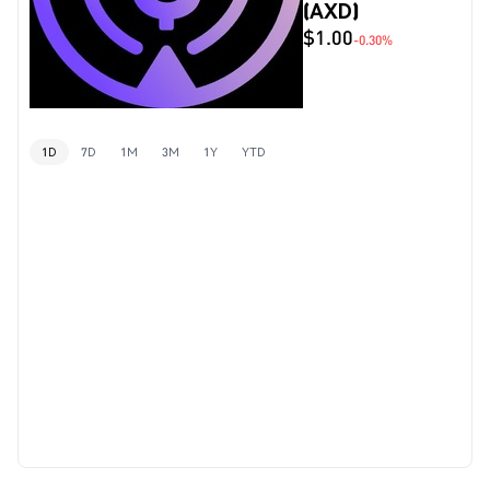
(AXD)
$1.00
-0.30%
1D
7D
1M
3M
1Y
YTD