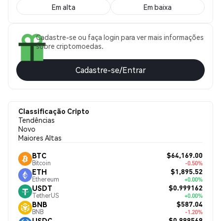
Em alta
Em baixa
Cadastre-se ou faça login para ver mais informações
sobre criptomoedas.
Cadastre-se/Entrar
Classificação Cripto
Tendências
Novo
Maiores Altas
$64,169.00
BTC
Bitcoin
-0.50%
$1,895.52
ETH
Ethereum
+0.00%
$0.999162
USDT
TetherUS
+0.00%
$587.04
BNB
BNB
-1.20%
$0.999569
USDC