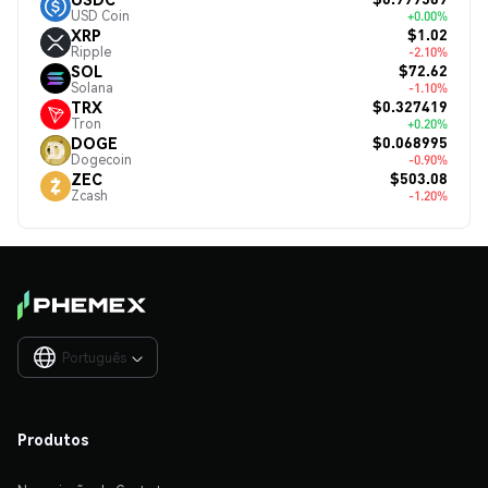
USD Coin
+0.00%
$1.02
XRP
Ripple
-2.10%
$72.62
SOL
Solana
-1.10%
$0.327419
TRX
Tron
+0.20%
$0.068995
DOGE
Dogecoin
-0.90%
$503.08
ZEC
Zcash
-1.20%
Português

Produtos