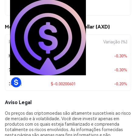
$1.00
Movimentos de preço de Aesyx Dollar (AXD)
Período
Variação do Valor
Variação (%)
Hoje
$-0.00301204
-0.30%
7 Dias
$-0.00301204
-0.30%
30 Dias
$-0.00200601
-0.20%
Aviso Legal
Os preços das criptomoedas são altamente suscetíveis ao risco
de mercado e à volatilidade. Você deve investir apenas em
produtos com os quais esteja familiarizado e compreenda
totalmente os riscos envolvidos. As informações fornecidas
nesta página são apenas para fins informativos e não