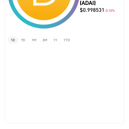
(ADAI)
$0.998531
-0.10%
1D
7D
1M
3M
1Y
YTD