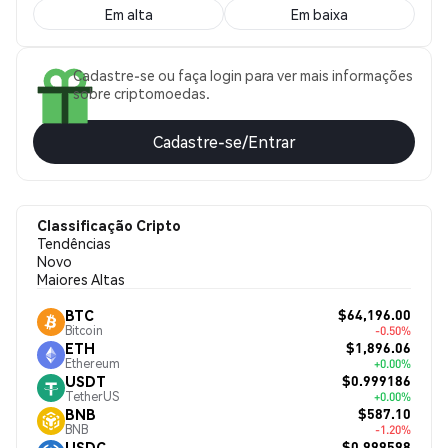
Em alta
Em baixa
Cadastre-se ou faça login para ver mais informações
sobre criptomoedas.
Cadastre-se/Entrar
Classificação Cripto
Tendências
Novo
Maiores Altas
$64,196.00
BTC
Bitcoin
-0.50%
$1,896.06
ETH
Ethereum
+0.00%
$0.999186
USDT
TetherUS
+0.00%
$587.10
BNB
BNB
-1.20%
$0.999598
USDC