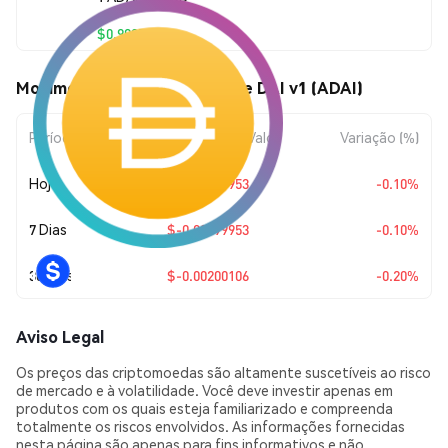
$0.998531
Movimentos de preço de Aave DAI v1 (ADAI)
Período
Variação do Valor
Variação (%)
Hoje
$-0.00099953
-0.10%
7 Dias
$-0.00099953
-0.10%
30 Dias
$-0.00200106
-0.20%
Aviso Legal
Os preços das criptomoedas são altamente suscetíveis ao risco
de mercado e à volatilidade. Você deve investir apenas em
produtos com os quais esteja familiarizado e compreenda
totalmente os riscos envolvidos. As informações fornecidas
nesta página são apenas para fins informativos e não