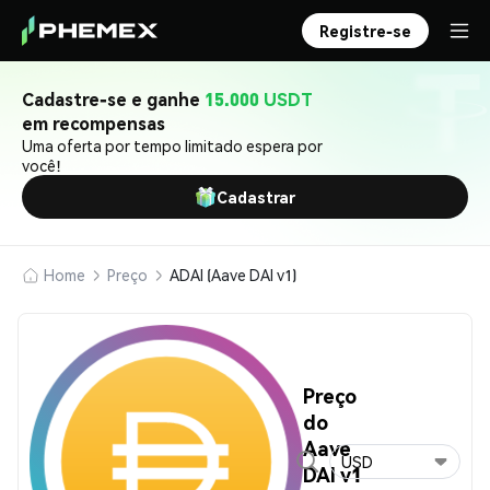
Registre-se
Cadastre-se e ganhe
15.000 USDT
em recompensas
Uma oferta por tempo limitado espera por
você!
Cadastrar
Home
Preço
ADAI (Aave DAI v1)
Preço
do
Aave
USD
DAI v1