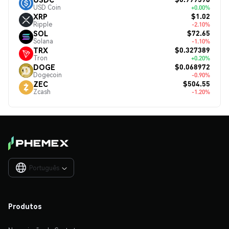
USD Coin
+0.00%
$1.02
XRP
Ripple
-2.10%
$72.65
SOL
Solana
-1.10%
$0.327389
TRX
Tron
+0.20%
$0.068972
DOGE
Dogecoin
-0.90%
$504.55
ZEC
Zcash
-1.20%
Português

Produtos