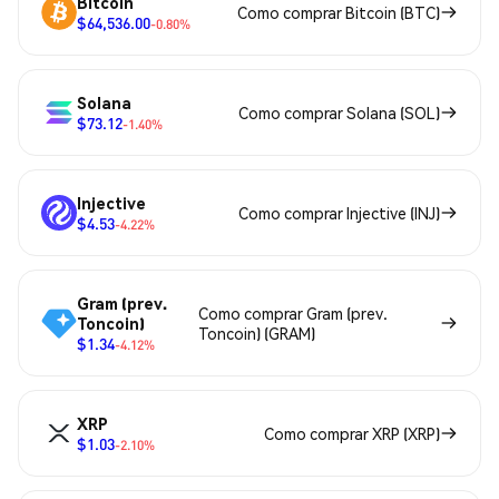
Bitcoin
Como comprar Bitcoin (BTC)
$64,536.00
-0.80%
Solana
Como comprar Solana (SOL)
$73.12
-1.40%
Injective
Como comprar Injective (INJ)
$4.53
-4.22%
Gram (prev.
Como comprar Gram (prev.
Toncoin)
Toncoin) (GRAM)
$1.34
-4.12%
XRP
Como comprar XRP (XRP)
$1.03
-2.10%