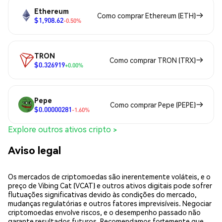
Ethereum
Como comprar Ethereum (ETH)
$1,908.62
-0.50%
TRON
Como comprar TRON (TRX)
$0.326919
+0.00%
Pepe
Como comprar Pepe (PEPE)
$0.00000281
-1.60%
Explore outros ativos cripto >
Aviso legal
Os mercados de criptomoedas são inerentemente voláteis, e o
preço de Vibing Cat (VCAT) e outros ativos digitais pode sofrer
flutuações significativas devido às condições do mercado,
mudanças regulatórias e outros fatores imprevisíveis. Negociar
criptomoedas envolve riscos, e o desempenho passado não
garante resultados futuros. Recomendamos fortemente que