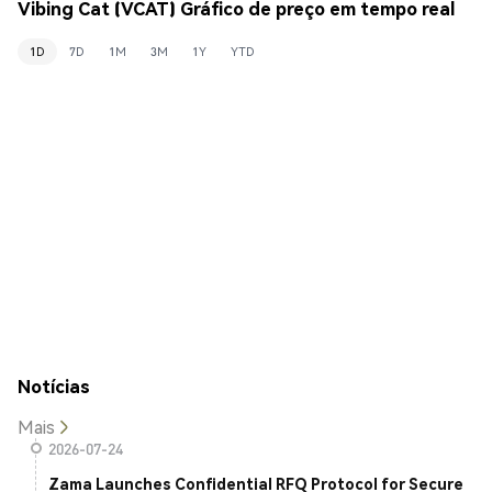
Vibing Cat (VCAT) Gráfico de preço em tempo real
1D
7D
1M
3M
1Y
YTD
Notícias
Mais
2026-07-24
Zama Launches Confidential RFQ Protocol for Secure