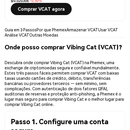
$0.020306
-0.50%
Comprar VCAT agora
Guia em 3 Passos
Por que Phemex
Armazenar VCAT
Usar VCAT
Análise VCAT
Outras Moedas
Onde posso comprar Vibing Cat (VCAT)?
Descubra onde comprar Vibing Cat (VCAT) na Phemex, uma
exchange de criptomoedas segura e confiável mundialmente.
Estes três passos fáceis permitem comprar VCAT com baixas
taxas usando cartões de crédito, débito, transferências
bancárias ou provedores terceiros — sem mínimo, sem
complicações. Com autenticação de dois fatores (2FA),
auditorias de reservas e proteção anti-phishing, a Phemex é o
lugar mais seguro para comprar Vibing Cat e o melhor lugar para
comprar Vibing Cat online.
Passo 1. Configure uma conta