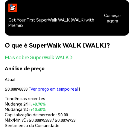
Começar
Get Your First SuperWalk WALK (WALK) with
agora
Phemex
O que é SuperWalk WALK (WALK)?
Mais sobre SuperWalk WALK
Análise de preço
Atual
$0.00898833
(
Ver preço em tempo real
)
Tendências recentes
Mudança 24H:
+8.70%
Mudança 7D:
+10.40%
Capitalização de mercado:
$0.00
Máx/Mín 7D: $
0.00895383
/ $
0.0074733
Sentimento da Comunidade