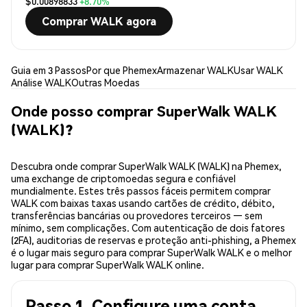
$0.00898833
+8.70%
Comprar WALK agora
Guia em 3 Passos
Por que Phemex
Armazenar WALK
Usar WALK
Análise WALK
Outras Moedas
Onde posso comprar SuperWalk WALK
(WALK)?
Descubra onde comprar SuperWalk WALK (WALK) na Phemex,
uma exchange de criptomoedas segura e confiável
mundialmente. Estes três passos fáceis permitem comprar
WALK com baixas taxas usando cartões de crédito, débito,
transferências bancárias ou provedores terceiros — sem
mínimo, sem complicações. Com autenticação de dois fatores
(2FA), auditorias de reservas e proteção anti-phishing, a Phemex
é o lugar mais seguro para comprar SuperWalk WALK e o melhor
lugar para comprar SuperWalk WALK online.
Passo 1. Configure uma conta