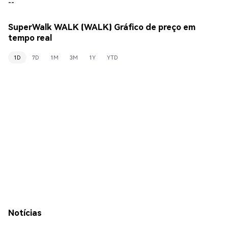
--
SuperWalk WALK (WALK) Gráfico de preço em
tempo real
1D
7D
1M
3M
1Y
YTD
Notícias