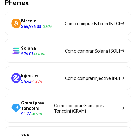
Phemex
Bitcoin
Como comprar Bitcoin (BTC)
$64,996.00
+0.30%
Solana
Como comprar Solana (SOL)
$76.07
+3.60%
Injective
Como comprar Injective (INJ)
$4.42
-1.25%
Gram (prev.
Como comprar Gram (prev.
Toncoin)
Toncoin) (GRAM)
$1.36
+0.60%
XRP