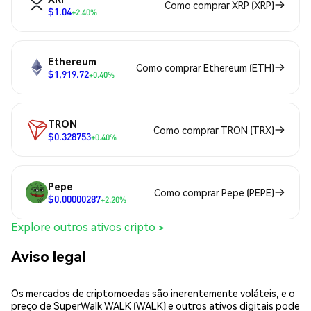
Como comprar XRP (XRP)
$1.04
+2.40%
Ethereum
Como comprar Ethereum (ETH)
$1,919.72
+0.40%
TRON
Como comprar TRON (TRX)
$0.328753
+0.40%
Pepe
Como comprar Pepe (PEPE)
$0.00000287
+2.20%
Explore outros ativos cripto >
Aviso legal
Os mercados de criptomoedas são inerentemente voláteis, e o
preço de SuperWalk WALK (WALK) e outros ativos digitais pode