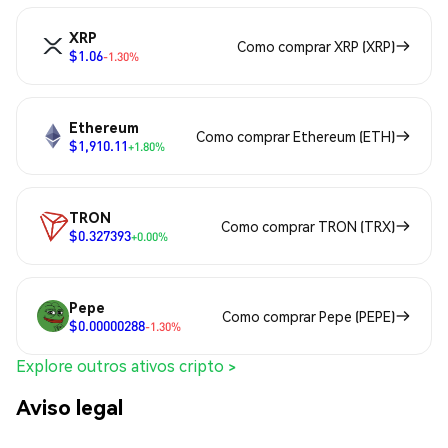
XRP
Como comprar XRP (XRP)
$1.06
-1.30%
Ethereum
Como comprar Ethereum (ETH)
$1,910.11
+1.80%
TRON
Como comprar TRON (TRX)
$0.327393
+0.00%
Pepe
Como comprar Pepe (PEPE)
$0.00000288
-1.30%
Explore outros ativos cripto >
Aviso legal