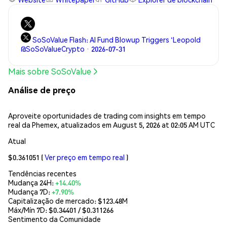
SoSoValue Flash: AI Fund Blowup Triggers 'Leopold
@SoSoValueCrypto · 2026-07-31
Mais sobre SoSoValue
Análise de preço
Aproveite oportunidades de trading com insights em tempo
real da Phemex, atualizados em August 5, 2026 at 02:05 AM UTC
Atual
$0.361051
(
Ver preço em tempo real
)
Tendências recentes
Mudança 24H:
+14.40%
Mudança 7D:
+7.90%
Capitalização de mercado:
$123.48M
Máx/Mín 7D: $
0.34401
/ $
0.311266
Sentimento da Comunidade