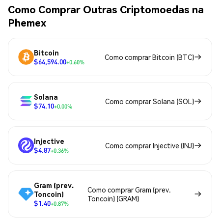
Como Comprar Outras Criptomoedas na
Phemex
Bitcoin
Como comprar Bitcoin (BTC)
$64,594.00
+0.60%
Solana
Como comprar Solana (SOL)
$74.10
+0.00%
Injective
Como comprar Injective (INJ)
$4.87
+0.36%
Gram (prev.
Como comprar Gram (prev.
Toncoin)
Toncoin) (GRAM)
$1.40
+0.87%