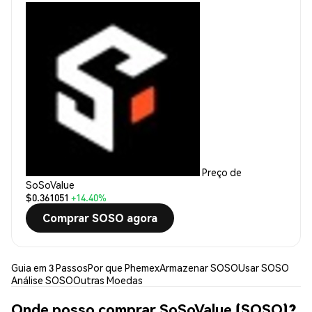
Preço de
SoSoValue
$0.361051
+14.40%
Comprar SOSO agora
Guia em 3 Passos
Por que Phemex
Armazenar SOSO
Usar SOSO
Análise SOSO
Outras Moedas
Onde posso comprar SoSoValue (SOSO)?