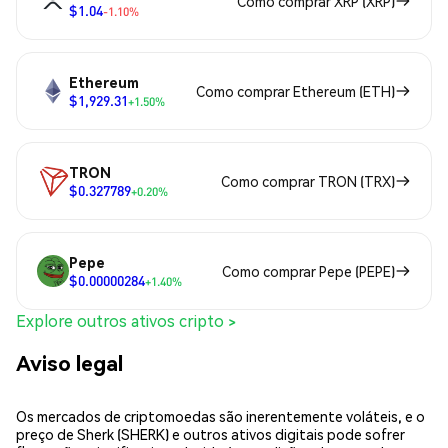
Como comprar XRP (XRP)
$1.04
-1.10%
Ethereum
Como comprar Ethereum (ETH)
$1,929.31
+1.50%
TRON
Como comprar TRON (TRX)
$0.327789
+0.20%
Pepe
Como comprar Pepe (PEPE)
$0.00000284
+1.40%
Explore outros ativos cripto >
Aviso legal
Os mercados de criptomoedas são inerentemente voláteis, e o
preço de Sherk (SHERK) e outros ativos digitais pode sofrer