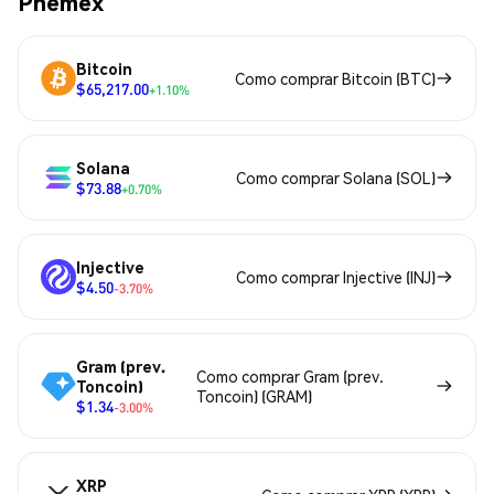
Phemex
Bitcoin
Como comprar Bitcoin (BTC)
$65,217.00
+1.10%
Solana
Como comprar Solana (SOL)
$73.88
+0.70%
Injective
Como comprar Injective (INJ)
$4.50
-3.70%
Gram (prev.
Como comprar Gram (prev.
Toncoin)
Toncoin) (GRAM)
$1.34
-3.00%
XRP