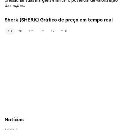
das ações.
Sherk (SHERK) Gráfico de preço em tempo real
1D
7D
1M
3M
1Y
YTD
Notícias