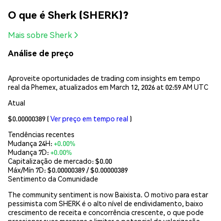
O que é Sherk (SHERK)?
Mais sobre Sherk
Análise de preço
Aproveite oportunidades de trading com insights em tempo
real da Phemex, atualizados em March 12, 2026 at 02:59 AM UTC
Atual
$0.00000389
(
Ver preço em tempo real
)
Tendências recentes
Mudança 24H:
+0.00%
Mudança 7D:
+0.00%
Capitalização de mercado:
$0.00
Máx/Mín 7D: $
0.00000389
/ $
0.00000389
Sentimento da Comunidade
The community sentiment is now Baixista. O motivo para estar
pessimista com SHERK é o alto nível de endividamento, baixo
crescimento de receita e concorrência crescente, o que pode
pressionar suas margens e limitar o potencial de valorização