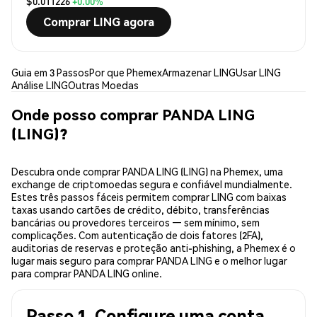
$0.011226
+0.00%
Comprar LING agora
Guia em 3 Passos
Por que Phemex
Armazenar LING
Usar LING
Análise LING
Outras Moedas
Onde posso comprar PANDA LING
(LING)?
Descubra onde comprar PANDA LING (LING) na Phemex, uma
exchange de criptomoedas segura e confiável mundialmente.
Estes três passos fáceis permitem comprar LING com baixas
taxas usando cartões de crédito, débito, transferências
bancárias ou provedores terceiros — sem mínimo, sem
complicações. Com autenticação de dois fatores (2FA),
auditorias de reservas e proteção anti-phishing, a Phemex é o
lugar mais seguro para comprar PANDA LING e o melhor lugar
para comprar PANDA LING online.
Passo 1. Configure uma conta