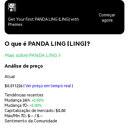
Começar
Get Your First PANDA LING (LING) with
agora
Phemex
O que é PANDA LING (LING)?
Mais sobre PANDA LING
Análise de preço
Atual
$0.011226
(
Ver preço em tempo real
)
Tendências recentes
Mudança 24H:
+0.00%
Mudança 7D:
+0.00%
Capitalização de mercado:
$0.00
Máx/Mín 7D: $
--
/ $
--
Sentimento da Comunidade