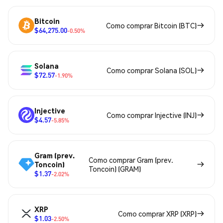
Bitcoin
Como comprar Bitcoin (BTC)
$64,275.00
-0.50%
Solana
Como comprar Solana (SOL)
$72.57
-1.90%
Injective
Como comprar Injective (INJ)
$4.57
-5.85%
Gram (prev.
Como comprar Gram (prev.
Toncoin)
Toncoin) (GRAM)
$1.37
-2.02%
XRP
Como comprar XRP (XRP)
$1.03
-2.50%