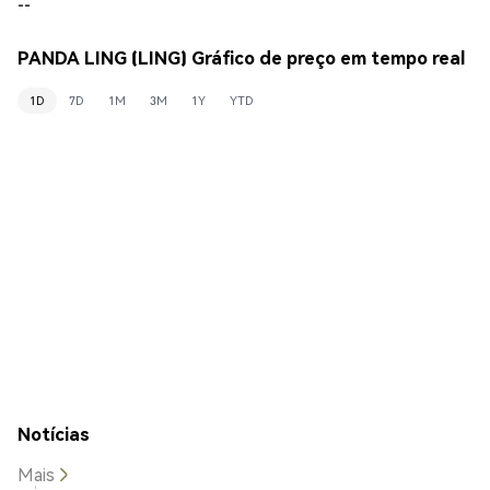
--
PANDA LING (LING) Gráfico de preço em tempo real
1D
7D
1M
3M
1Y
YTD
Notícias
Mais