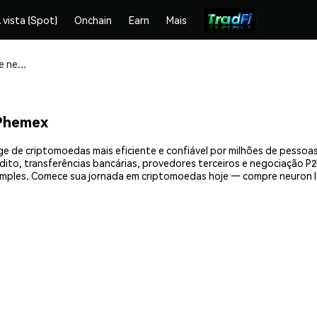
 vista (Spot)
Onchain
Earn
Mais
Compre e armazene neuron ICP (NICP) com segurança
 Phemex
ge de criptomoedas mais eficiente e confiável por milhões de pessoa
ito, transferências bancárias, provedores terceiros e negociação P2P
mples. Comece sua jornada em criptomoedas hoje — compre neuron I