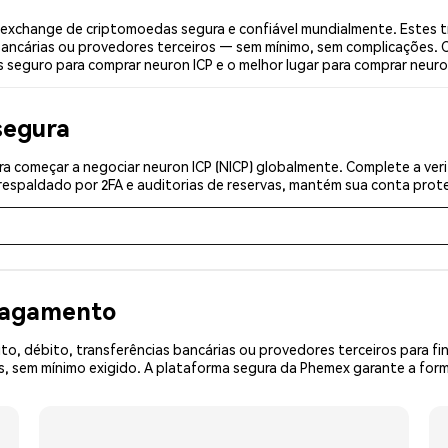
 exchange de criptomoedas segura e confiável mundialmente. Estes t
bancárias ou provedores terceiros — sem mínimo, sem complicações. C
s seguro para comprar neuron ICP e o melhor lugar para comprar neuron
segura
a começar a negociar neuron ICP (NICP) globalmente. Complete a veri
espaldado por 2FA e auditorias de reservas, mantém sua conta prote
 pagamento
o, débito, transferências bancárias ou provedores terceiros para f
sem mínimo exigido. A plataforma segura da Phemex garante a forma