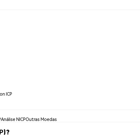
on ICP
P
Análise NICP
Outras Moedas
P)?