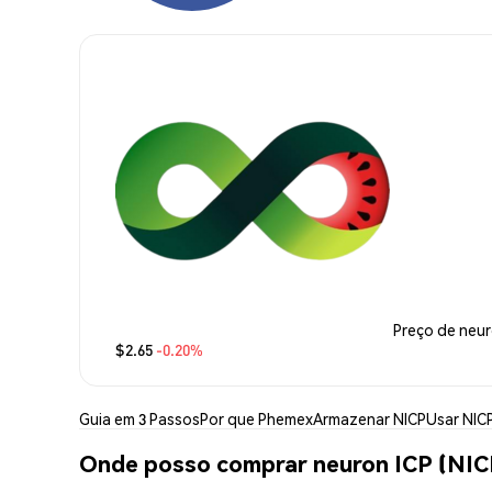
Preço de neur
$2.65
-0.20%
Guia em 3 Passos
Por que Phemex
Armazenar NICP
Usar NIC
Onde posso comprar neuron ICP (NIC