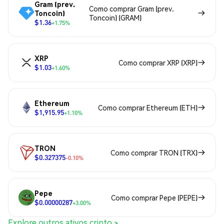
Gram (prev.
Como comprar Gram (prev.
Toncoin)
Toncoin) (GRAM)
$1.36
+1.75%
XRP
Como comprar XRP (XRP)
$1.03
+1.60%
Ethereum
Como comprar Ethereum (ETH)
$1,915.95
+1.10%
TRON
Como comprar TRON (TRX)
$0.327375
-0.10%
Pepe
Como comprar Pepe (PEPE)
$0.00000287
+3.00%
Explore outros ativos cripto >