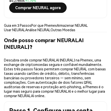
$0.278604
+1.70%
Comprar NEURAL agora
Guia em 3 Passos
Por que Phemex
Armazenar NEURAL
Usar NEURAL
Análise NEURAL
Outras Moedas
Onde posso comprar NEURALAI
(NEURAL)?
Descubra onde comprar NEURALAI (NEURAL) na Phemex, uma
exchange de criptomoedas segura e confiável mundialmente.
Estes três passos fáceis permitem comprar NEURAL com baixas
taxas usando cartões de crédito, débito, transferências
bancárias ou provedores terceiros — sem mínimo, sem
complicações. Com autenticação de dois fatores (2FA),
auditorias de reservas e proteção anti-phishing, a Phemex é o
lugar mais seguro para comprar NEURALAI e o melhor lugar para
comprar NEURALAI online.
Passo 1. Configure uma conta