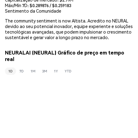
Máx/Mín 7D: $
0.289876
/ $
0.259183
Sentimento da Comunidade
The community sentiment is now Altista. Acredito no NEURAL
devido ao seu potencial inovador, equipe experiente e soluções
tecnológicas avançadas, que podem impulsionar o crescimento
sustentável e gerar valor a longo prazo no mercado.
NEURALAI (NEURAL) Gráfico de preço em tempo
real
1D
7D
1M
3M
1Y
YTD