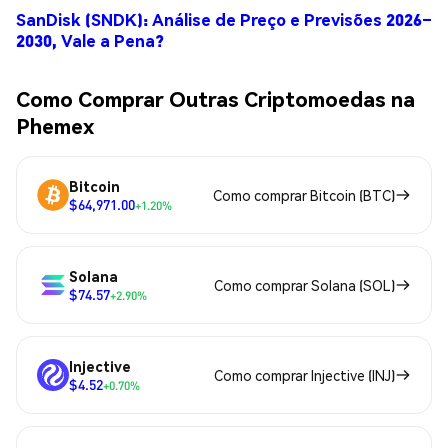
SanDisk (SNDK): Análise de Preço e Previsões 2026–
2030, Vale a Pena?
Como Comprar Outras Criptomoedas na
Phemex
Bitcoin
Como comprar Bitcoin (BTC)
$64,971.00
+1.20%
Solana
Como comprar Solana (SOL)
$74.57
+2.90%
Injective
Como comprar Injective (INJ)
$4.52
+0.70%