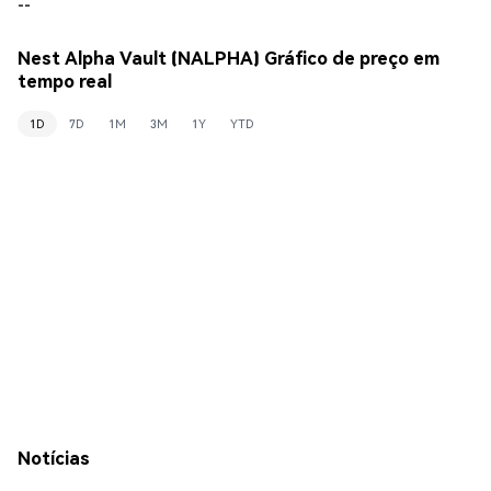
--
Nest Alpha Vault (NALPHA) Gráfico de preço em
tempo real
1D
7D
1M
3M
1Y
YTD
Notícias