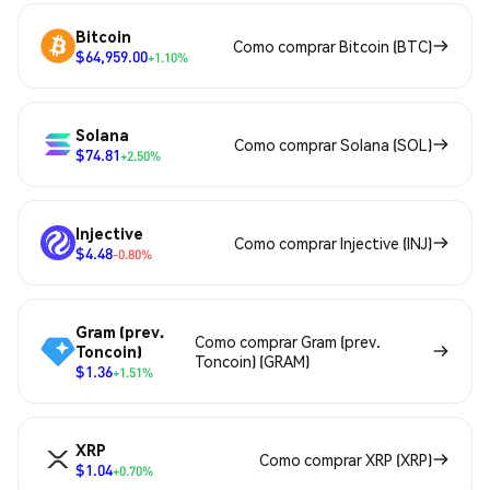
Bitcoin
Como comprar Bitcoin (BTC)
$64,959.00
+1.10%
Solana
Como comprar Solana (SOL)
$74.81
+2.50%
Injective
Como comprar Injective (INJ)
$4.48
-0.80%
Gram (prev.
Como comprar Gram (prev.
Toncoin)
Toncoin) (GRAM)
$1.36
+1.51%
XRP
Como comprar XRP (XRP)
$1.04
+0.70%