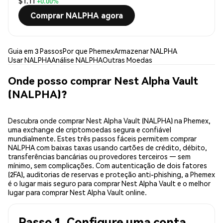
$1.11
+0.00%
Comprar NALPHA agora
Guia em 3 Passos
Por que Phemex
Armazenar NALPHA
Usar NALPHA
Análise NALPHA
Outras Moedas
Onde posso comprar Nest Alpha Vault
(NALPHA)?
Descubra onde comprar Nest Alpha Vault (NALPHA) na Phemex,
uma exchange de criptomoedas segura e confiável
mundialmente. Estes três passos fáceis permitem comprar
NALPHA com baixas taxas usando cartões de crédito, débito,
transferências bancárias ou provedores terceiros — sem
mínimo, sem complicações. Com autenticação de dois fatores
(2FA), auditorias de reservas e proteção anti-phishing, a Phemex
é o lugar mais seguro para comprar Nest Alpha Vault e o melhor
lugar para comprar Nest Alpha Vault online.
Passo 1. Configure uma conta