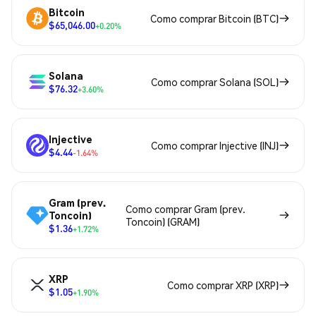
Bitcoin
Como comprar Bitcoin (BTC)
$65,046.00
+0.20%
Solana
Como comprar Solana (SOL)
$76.32
+3.60%
Injective
Como comprar Injective (INJ)
$4.44
-1.64%
Gram (prev.
Como comprar Gram (prev.
Toncoin)
Toncoin) (GRAM)
$1.36
+1.72%
XRP
Como comprar XRP (XRP)
$1.05
+1.90%