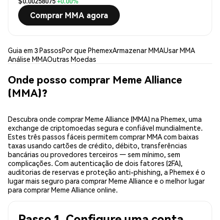
$0.00258075
+0.00%
Comprar MMA agora
Guia em 3 Passos
Por que Phemex
Armazenar MMA
Usar MMA
Análise MMA
Outras Moedas
Onde posso comprar Meme Alliance
(MMA)?
Descubra onde comprar Meme Alliance (MMA) na Phemex, uma
exchange de criptomoedas segura e confiável mundialmente.
Estes três passos fáceis permitem comprar MMA com baixas
taxas usando cartões de crédito, débito, transferências
bancárias ou provedores terceiros — sem mínimo, sem
complicações. Com autenticação de dois fatores (2FA),
auditorias de reservas e proteção anti-phishing, a Phemex é o
lugar mais seguro para comprar Meme Alliance e o melhor lugar
para comprar Meme Alliance online.
Passo 1. Configure uma conta