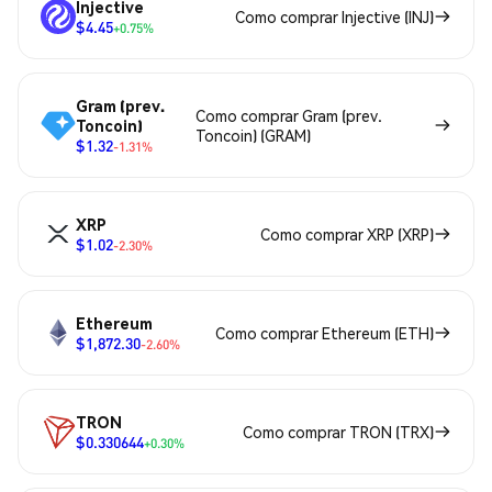
Injective
Como comprar Injective (INJ)
$4.45
+0.75%
Gram (prev.
Como comprar Gram (prev.
Toncoin)
Toncoin) (GRAM)
$1.32
-1.31%
XRP
Como comprar XRP (XRP)
$1.02
-2.30%
Ethereum
Como comprar Ethereum (ETH)
$1,872.30
-2.60%
TRON
Como comprar TRON (TRX)
$0.330644
+0.30%