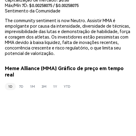
Máx/Mín 7D: $
0.00258075
/ $
0.00258075
Sentimento da Comunidade
The community sentiment is now Neutro. Assistir MMA é
empolgante por causa da intensidade, diversidade de técnicas,
imprevisibilidade das lutas e demonstração de habilidade, força
e coragem dos atletas. Os investidores estão pessimistas com
MMA devido à baixa liquidez, falta de inovações recentes,
concorrência crescente e risco regulatório, o que limita seu
potencial de valorização.
Meme Alliance (MMA) Gráfico de preço em tempo
real
1D
7D
1M
3M
1Y
YTD