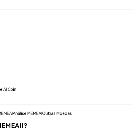
 AI Coin
MEMEAI
Análise MEMEAI
Outras Moedas
MEMEAI)?