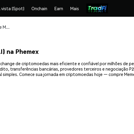
 vista (Spot)
Onchain
Earn
Mais
Compre e armazene Meme AI Coin (MEMEAI) com segurança
I) na Phemex
change de criptomoedas mais eficiente e confiável por milhões de p
ito, transferências bancárias, provedores terceiros e negociação P2P
 simples. Comece sua jornada em criptomoedas hoje — compre Meme 