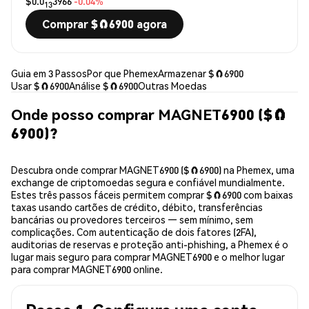
$0.0
3966
-0.04%
13
Comprar $🧲6900 agora
Guia em 3 Passos
Por que Phemex
Armazenar $🧲6900
Usar $🧲6900
Análise $🧲6900
Outras Moedas
Onde posso comprar MAGNET6900 ($🧲
6900)?
Descubra onde comprar MAGNET6900 ($🧲6900) na Phemex, uma
exchange de criptomoedas segura e confiável mundialmente.
Estes três passos fáceis permitem comprar $🧲6900 com baixas
taxas usando cartões de crédito, débito, transferências
bancárias ou provedores terceiros — sem mínimo, sem
complicações. Com autenticação de dois fatores (2FA),
auditorias de reservas e proteção anti-phishing, a Phemex é o
lugar mais seguro para comprar MAGNET6900 e o melhor lugar
para comprar MAGNET6900 online.