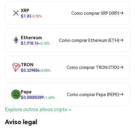
XRP
Como comprar XRP (XRP)
$1.03
-0.70%
Ethereum
Como comprar Ethereum (ETH)
$1,918.16
+0.10%
TRON
Como comprar TRON (TRX)
$0.329804
+0.00%
Pepe
Como comprar Pepe (PEPE)
$0.00000289
+1.40%
Explore outros ativos cripto >
Aviso legal