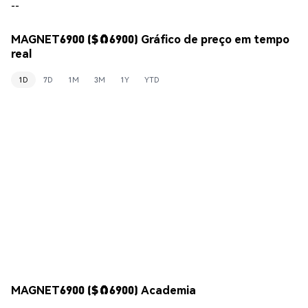
--
MAGNET6900 ($🧲6900) Gráfico de preço em tempo
real
1D
7D
1M
3M
1Y
YTD
MAGNET6900 ($🧲6900) Academia