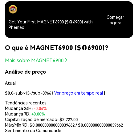
Começar
Get Your First MAGNET6900 ($🧲6900) with
agora
Phemex
O que é MAGNET6900 ($🧲6900)?
Mais sobre MAGNET6900
Análise de preço
Atual
$0.0<sub>13</sub>3966
(
Ver preço em tempo real
)
Tendências recentes
Mudança 24H:
-0.04%
Mudança 7D:
+0.00%
Capitalização de mercado:
$2,727.00
Máx/Mín 7D: $
0.000000000000039662
/ $
0.000000000000039662
Sentimento da Comunidade