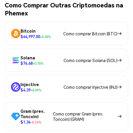
Como Comprar Outras Criptomoedas na
Phemex
Bitcoin
Como comprar Bitcoin (BTC)
$64,997.00
+0.30%
Solana
Como comprar Solana (SOL)
$76.68
+0.70%
Injective
Como comprar Injective (INJ)
$4.39
+0.09%
Gram (prev.
Como comprar Gram (prev.
Toncoin)
Toncoin) (GRAM)
$1.34
-0.14%