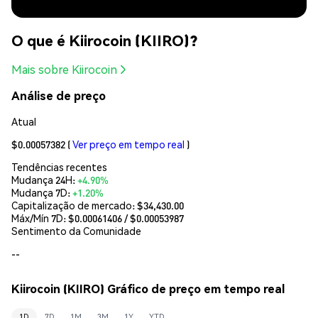
O que é Kiirocoin (KIIRO)?
Mais sobre Kiirocoin
Análise de preço
Atual
$0.00057382
(
Ver preço em tempo real
)
Tendências recentes
Mudança 24H:
+4.90%
Mudança 7D:
+1.20%
Capitalização de mercado:
$34,430.00
Máx/Mín 7D: $
0.00061406
/ $
0.00053987
Sentimento da Comunidade
--
Kiirocoin (KIIRO) Gráfico de preço em tempo real
1D
7D
1M
3M
1Y
YTD