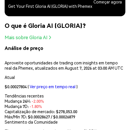
Começar agora
Get Your First Gloria AI (GLORIA) with Phemex
O que é Gloria AI (GLORIA)?
Mais sobre Gloria AI
Análise de preço
Aproveite oportunidades de trading com insights em tempo
real da Phemex, atualizados em August 7, 2026 at 03:00 AM UTC
Atual
$0.00027804
(
Ver preço em tempo real
)
Tendências recentes
Mudança 24H:
-2.00%
Mudança 7D:
-1.80%
Capitalização de mercado:
$278,053.00
Máx/Mín 7D: $
0.00028627
/ $
0.00026879
Sentimento da Comunidade