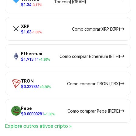
Toncoin) (GRAM)
$1.34
-3.17%
XRP
Como comprar XRP (XRP)
$1.03
-1.00%
Ethereum
Como comprar Ethereum (ETH)
$1,913.11
+1.30%
TRON
Como comprar TRON (TRX)
$0.327861
+0.20%
Pepe
Como comprar Pepe (PEPE)
$0.00000281
+1.30%
Explore outros ativos cripto >