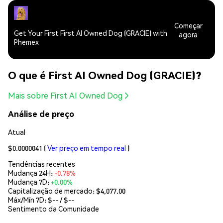
Começar
Get Your First First AI Owned Dog (GRACIE) with
agora
Phemex
O que é First AI Owned Dog (GRACIE)?
Mais sobre First AI Owned Dog
Análise de preço
Atual
$0.0000041
(
Ver preço em tempo real
)
Tendências recentes
Mudança 24H:
-0.78%
Mudança 7D:
+0.00%
Capitalização de mercado:
$4,077.00
Máx/Mín 7D: $
--
/ $
--
Sentimento da Comunidade