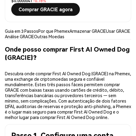
$0.0000041
-0.78%
Comprar GRACIE agora
Guia em 3 Passos
Por que Phemex
Armazenar GRACIE
Usar GRACIE
Análise GRACIE
Outras Moedas
Onde posso comprar First AI Owned Dog
(GRACIE)?
Descubra onde comprar First AI Owned Dog (GRACIE) na Phemex,
uma exchange de criptomoedas segura e confiável
mundialmente. Estes três passos fáceis permitem comprar
GRACIE com baixas taxas usando cartões de crédito, débito,
transferências bancárias ou provedores terceiros — sem
mínimo, sem complicações. Com autenticação de dois fatores
(2FA), auditorias de reservas e proteção anti-phishing, a Phemex
é o lugar mais seguro para comprar First AI Owned Dog e o
melhor lugar para comprar First AI Owned Dog online.
Passo 1. Configure uma conta