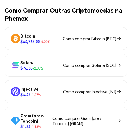
Como Comprar Outras Criptomoedas na
Phemex
Bitcoin
Como comprar Bitcoin (BTC)
$64,768.00
-0.20%
Solana
Como comprar Solana (SOL)
$76.38
+2.00%
Injective
Como comprar Injective (INJ)
$4.42
-1.37%
Gram (prev.
Como comprar Gram (prev.
Toncoin)
Toncoin) (GRAM)
$1.34
-1.18%