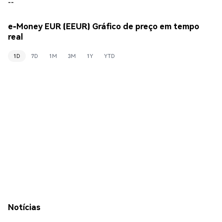
--
e-Money EUR (EEUR) Gráfico de preço em tempo
real
1D
7D
1M
3M
1Y
YTD
Notícias