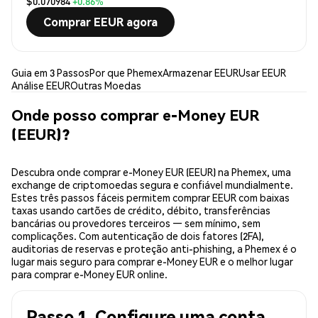
$0.070984
+0.86%
Comprar EEUR agora
Guia em 3 Passos
Por que Phemex
Armazenar EEUR
Usar EEUR
Análise EEUR
Outras Moedas
Onde posso comprar e-Money EUR
(EEUR)?
Descubra onde comprar e-Money EUR (EEUR) na Phemex, uma
exchange de criptomoedas segura e confiável mundialmente.
Estes três passos fáceis permitem comprar EEUR com baixas
taxas usando cartões de crédito, débito, transferências
bancárias ou provedores terceiros — sem mínimo, sem
complicações. Com autenticação de dois fatores (2FA),
auditorias de reservas e proteção anti-phishing, a Phemex é o
lugar mais seguro para comprar e-Money EUR e o melhor lugar
para comprar e-Money EUR online.
Passo 1. Configure uma conta