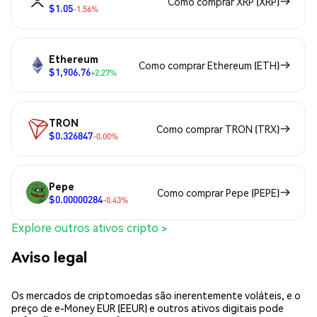
Como comprar XRP (XRP)
$1.05
-1.56%
Ethereum
Como comprar Ethereum (ETH)
$1,906.76
+2.27%
TRON
Como comprar TRON (TRX)
$0.326847
-0.00%
Pepe
Como comprar Pepe (PEPE)
$0.00000284
-0.43%
Explore outros ativos cripto >
Aviso legal
Os mercados de criptomoedas são inerentemente voláteis, e o
preço de e-Money EUR (EEUR) e outros ativos digitais pode