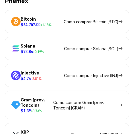
Phemex
Bitcoin
Como comprar Bitcoin (BTC)
$64,757.00
+1.18%
Solana
Como comprar Solana (SOL)
$73.84
+0.19%
Injective
Como comprar Injective (INJ)
$4.74
-2.81%
Gram (prev.
Como comprar Gram (prev.
Toncoin)
Toncoin) (GRAM)
$1.39
+0.73%
XRP