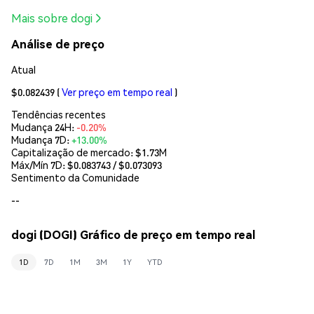
Mais sobre dogi
Análise de preço
Atual
$0.082439
(
Ver preço em tempo real
)
Tendências recentes
Mudança 24H:
-0.20%
Mudança 7D:
+13.00%
Capitalização de mercado:
$1.73M
Máx/Mín 7D: $
0.083743
/ $
0.073093
Sentimento da Comunidade
--
dogi (DOGI) Gráfico de preço em tempo real
1D
7D
1M
3M
1Y
YTD