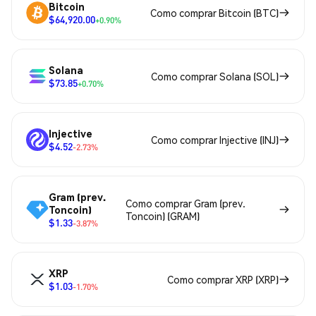
Bitcoin
Como comprar Bitcoin (BTC)
$64,920.00
+0.90%
Solana
Como comprar Solana (SOL)
$73.85
+0.70%
Injective
Como comprar Injective (INJ)
$4.52
-2.73%
Gram (prev.
Como comprar Gram (prev.
Toncoin)
Toncoin) (GRAM)
$1.33
-3.87%
XRP
Como comprar XRP (XRP)
$1.03
-1.70%