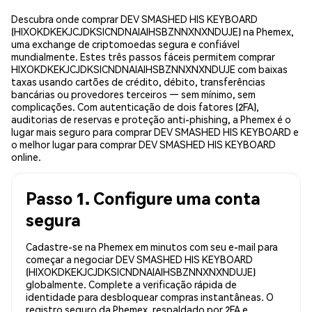
Descubra onde comprar DEV SMASHED HIS KEYBOARD
(HIXOKDKEKJCJDKSICNDNAIAIHSBZNNXNXNDUJE) na Phemex,
uma exchange de criptomoedas segura e confiável
mundialmente. Estes três passos fáceis permitem comprar
HIXOKDKEKJCJDKSICNDNAIAIHSBZNNXNXNDUJE com baixas
taxas usando cartões de crédito, débito, transferências
bancárias ou provedores terceiros — sem mínimo, sem
complicações. Com autenticação de dois fatores (2FA),
auditorias de reservas e proteção anti-phishing, a Phemex é o
lugar mais seguro para comprar DEV SMASHED HIS KEYBOARD e
o melhor lugar para comprar DEV SMASHED HIS KEYBOARD
online.
Passo 1. Configure uma conta
segura
Cadastre-se na Phemex em minutos com seu e-mail para
começar a negociar DEV SMASHED HIS KEYBOARD
(HIXOKDKEKJCJDKSICNDNAIAIHSBZNNXNXNDUJE)
globalmente. Complete a verificação rápida de
identidade para desbloquear compras instantâneas. O
registro seguro da Phemex, respaldado por 2FA e