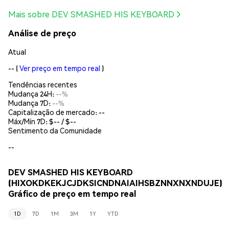
Mais sobre DEV SMASHED HIS KEYBOARD
Análise de preço
Atual
--
(
Ver preço em tempo real
)
Tendências recentes
Mudança 24H:
--%
Mudança 7D:
--%
Capitalização de mercado:
--
Máx/Mín 7D: $
--
/ $
--
Sentimento da Comunidade
--
DEV SMASHED HIS KEYBOARD
(HIXOKDKEKJCJDKSICNDNAIAIHSBZNNXNXNDUJE)
Gráfico de preço em tempo real
1D
7D
1M
3M
1Y
YTD