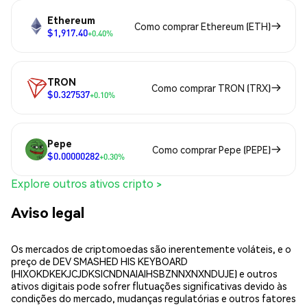
Ethereum
Como comprar Ethereum (ETH)
$1,917.40
+0.40%
TRON
Como comprar TRON (TRX)
$0.327537
+0.10%
Pepe
Como comprar Pepe (PEPE)
$0.00000282
+0.30%
Explore outros ativos cripto >
Aviso legal
Os mercados de criptomoedas são inerentemente voláteis, e o
preço de DEV SMASHED HIS KEYBOARD
(HIXOKDKEKJCJDKSICNDNAIAIHSBZNNXNXNDUJE) e outros
ativos digitais pode sofrer flutuações significativas devido às
condições do mercado, mudanças regulatórias e outros fatores