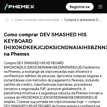
Registre-se
Como comprar criptomoedas
Compre e armazene DEV SMASHED HIS KEYBOARD (HIXOKDKEKJCJDKSICNDNAIAIHSBZNNXNXNDUJE) com segurança
Como comprar DEV SMASHED HIS
KEYBOARD
(HIXOKDKEKJCJDKSICNDNAIAIHSBZNN
na Phemex
Compre DEV SMASHED HIS KEYBOARD
(HIXOKDKEKJCJDKSICNDNAIAIHSBZNNXNXNDUJE) facilmente
na Phemex, a exchange de criptomoedas mais eficiente e
confiável por milhões de pessoas. Aproveite compras seguras e
instantâneas com métodos de pagamento flexíveis, incluindo
cartões de crédito, transferências bancárias, provedores
terceiros e negociação P2P, acessível globalmente. A
plataforma intuitiva e a segurança robusta da Phemex tornam a
compra de HIXOKDKEKJCJDKSICNDNAIAIHSBZNNXNXNDUJE
simples. Comece sua jornada em criptomoedas hoje — compre
DEV SMASHED HIS KEYBOARD de forma segura e confiante na