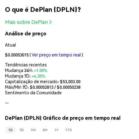
O que é DePlan (DPLN)?
Mais sobre DePlan
Análise de preço
Atual
$0.00053015
(
Ver preço em tempo real
)
Tendências recentes
Mudança 24H:
+1.00%
Mudança 7D:
+4.30%
Capitalização de mercado:
$53,003.00
Máx/Mín 7D: $
0.00052813
/ $
0.00050238
Sentimento da Comunidade
--
DePlan (DPLN) Gráfico de preço em tempo real
1D
7D
1M
3M
1Y
YTD