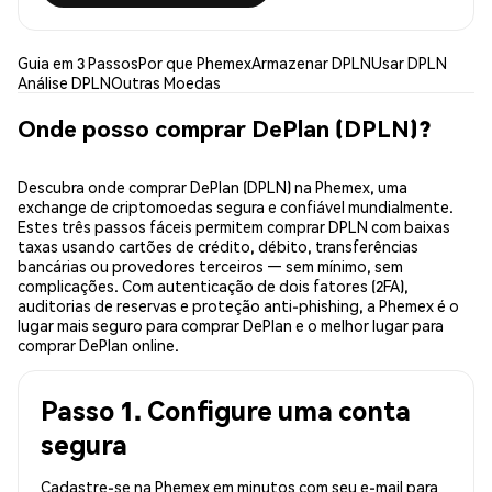
Guia em 3 Passos
Por que Phemex
Armazenar DPLN
Usar DPLN
Análise DPLN
Outras Moedas
Onde posso comprar DePlan (DPLN)?
Descubra onde comprar DePlan (DPLN) na Phemex, uma
exchange de criptomoedas segura e confiável mundialmente.
Estes três passos fáceis permitem comprar DPLN com baixas
taxas usando cartões de crédito, débito, transferências
bancárias ou provedores terceiros — sem mínimo, sem
complicações. Com autenticação de dois fatores (2FA),
auditorias de reservas e proteção anti-phishing, a Phemex é o
lugar mais seguro para comprar DePlan e o melhor lugar para
comprar DePlan online.
Passo 1. Configure uma conta
segura
Cadastre-se na Phemex em minutos com seu e-mail para