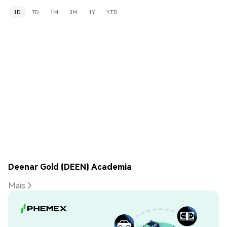
1D
7D
1M
3M
1Y
YTD
Deenar Gold (DEEN) Academia
Mais