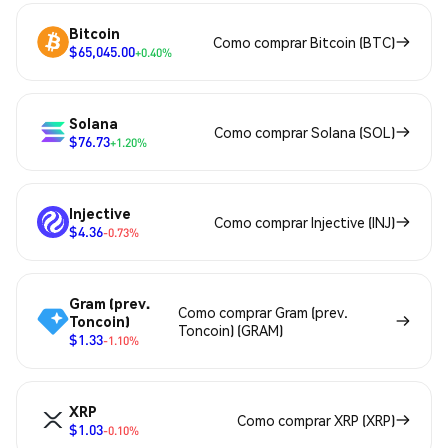
Bitcoin
Como comprar Bitcoin (BTC)
$65,045.00
+0.40%
Solana
Como comprar Solana (SOL)
$76.73
+1.20%
Injective
Como comprar Injective (INJ)
$4.36
-0.73%
Gram (prev.
Como comprar Gram (prev.
Toncoin)
Toncoin) (GRAM)
$1.33
-1.10%
XRP
Como comprar XRP (XRP)
$1.03
-0.10%