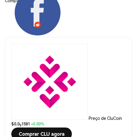
Compartilhar:
Preço de CluCoin
$0.0
1581
+0.00%
9
Comprar CLU agora