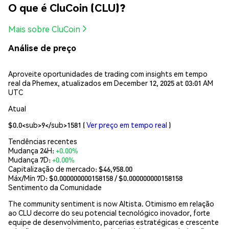
O que é CluCoin (CLU)?
Mais sobre CluCoin
Análise de preço
Aproveite oportunidades de trading com insights em tempo
real da Phemex, atualizados em December 12, 2025 at 03:01 AM
UTC
Atual
$0.0<sub>9</sub>1581
(
Ver preço em tempo real
)
Tendências recentes
Mudança 24H:
+0.00%
Mudança 7D:
+0.00%
Capitalização de mercado:
$46,958.00
Máx/Mín 7D: $
0.000000000158158
/ $
0.000000000158158
Sentimento da Comunidade
The community sentiment is now Altista. Otimismo em relação
ao CLU decorre do seu potencial tecnológico inovador, forte
equipe de desenvolvimento, parcerias estratégicas e crescente