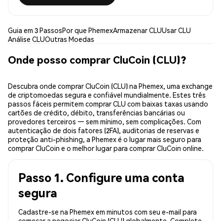
Guia em 3 Passos
Por que Phemex
Armazenar CLU
Usar CLU
Análise CLU
Outras Moedas
Onde posso comprar CluCoin (CLU)?
Descubra onde comprar CluCoin (CLU) na Phemex, uma exchange
de criptomoedas segura e confiável mundialmente. Estes três
passos fáceis permitem comprar CLU com baixas taxas usando
cartões de crédito, débito, transferências bancárias ou
provedores terceiros — sem mínimo, sem complicações. Com
autenticação de dois fatores (2FA), auditorias de reservas e
proteção anti-phishing, a Phemex é o lugar mais seguro para
comprar CluCoin e o melhor lugar para comprar CluCoin online.
Passo 1. Configure uma conta
segura
Cadastre-se na Phemex em minutos com seu e-mail para
começar a negociar CluCoin (CLU) globalmente. Complete