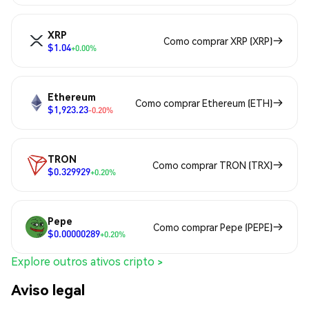
XRP
Como comprar XRP (XRP)
$1.04
+0.00%
Ethereum
Como comprar Ethereum (ETH)
$1,923.23
-0.20%
TRON
Como comprar TRON (TRX)
$0.329929
+0.20%
Pepe
Como comprar Pepe (PEPE)
$0.00000289
+0.20%
Explore outros ativos cripto >
Aviso legal