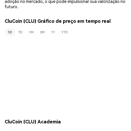
adoção no mercado, o que pode impulsionar sua valorização no
futuro.
CluCoin (CLU) Gráfico de preço em tempo real
1D
7D
1M
3M
1Y
YTD
CluCoin (CLU) Academia