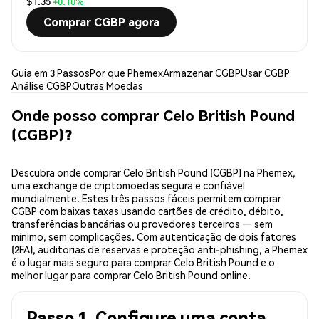
$1.35
+0.10%
Comprar CGBP agora
Guia em 3 Passos
Por que Phemex
Armazenar CGBP
Usar CGBP
Análise CGBP
Outras Moedas
Onde posso comprar Celo British Pound
(CGBP)?
Descubra onde comprar Celo British Pound (CGBP) na Phemex,
uma exchange de criptomoedas segura e confiável
mundialmente. Estes três passos fáceis permitem comprar
CGBP com baixas taxas usando cartões de crédito, débito,
transferências bancárias ou provedores terceiros — sem
mínimo, sem complicações. Com autenticação de dois fatores
(2FA), auditorias de reservas e proteção anti-phishing, a Phemex
é o lugar mais seguro para comprar Celo British Pound e o
melhor lugar para comprar Celo British Pound online.
Passo 1. Configure uma conta