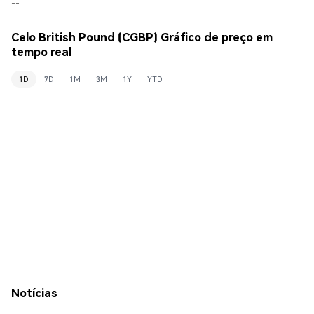
--
Celo British Pound (CGBP) Gráfico de preço em
tempo real
1D
7D
1M
3M
1Y
YTD
Notícias