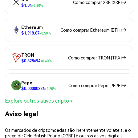
Como comprar XRP (XRP)
$1.04
+2.20%
Ethereum
Como comprar Ethereum (ETH)
$1,918.87
+0.50%
TRON
Como comprar TRON (TRX)
$0.328694
+0.40%
Pepe
Como comprar Pepe (PEPE)
$0.00000286
+2.20%
Explore outros ativos cripto >
Aviso legal
Os mercados de criptomoedas são inerentemente voláteis, e o
preço de Celo British Pound (CGBP) e outros ativos digitais