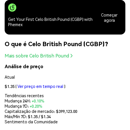
Começar
Get Your First Celo British Pound (CGBP) with
agora
Phemex
O que é Celo British Pound (CGBP)?
Mais sobre Celo British Pound
Análise de preço
Atual
$1.35
(
Ver preço em tempo real
)
Tendências recentes
Mudança 24H:
+0.10%
Mudança 7D:
+0.20%
Capitalização de mercado:
$399,123.00
Máx/Mín 7D: $
1.35
/ $
1.34
Sentimento da Comunidade