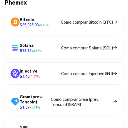
Phemex
Bitcoin
Como comprar Bitcoin (BTC)
$65,025.00
+0.40%
Solana
Como comprar Solana (SOL)
$76.13
+3.60%
Injective
Como comprar Injective (INJ)
$4.40
-1.47%
Gram (prev.
Como comprar Gram (prev.
Toncoin)
Toncoin) (GRAM)
$1.37
+1.11%
XRP