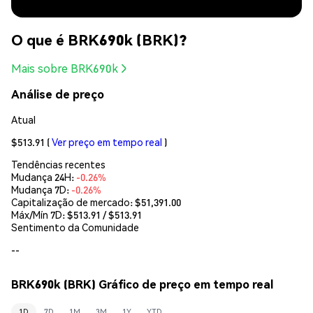
O que é BRK690k (BRK)?
Mais sobre BRK690k
Análise de preço
Atual
$513.91
(
Ver preço em tempo real
)
Tendências recentes
Mudança 24H:
-0.26%
Mudança 7D:
-0.26%
Capitalização de mercado:
$51,391.00
Máx/Mín 7D: $
513.91
/ $
513.91
Sentimento da Comunidade
--
BRK690k (BRK) Gráfico de preço em tempo real
1D
7D
1M
3M
1Y
YTD