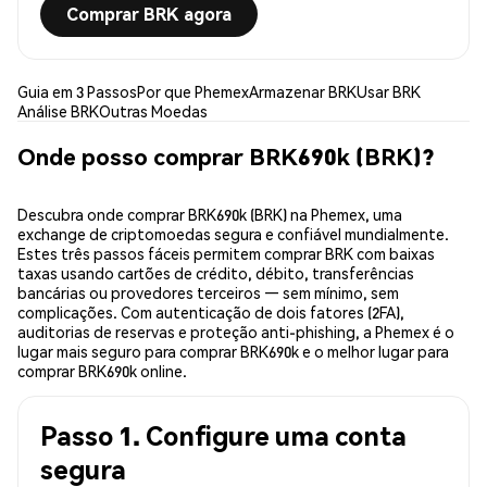
Comprar BRK agora
Guia em 3 Passos
Por que Phemex
Armazenar BRK
Usar BRK
Análise BRK
Outras Moedas
Onde posso comprar BRK690k (BRK)?
Descubra onde comprar BRK690k (BRK) na Phemex, uma
exchange de criptomoedas segura e confiável mundialmente.
Estes três passos fáceis permitem comprar BRK com baixas
taxas usando cartões de crédito, débito, transferências
bancárias ou provedores terceiros — sem mínimo, sem
complicações. Com autenticação de dois fatores (2FA),
auditorias de reservas e proteção anti-phishing, a Phemex é o
lugar mais seguro para comprar BRK690k e o melhor lugar para
comprar BRK690k online.
Passo 1. Configure uma conta
segura