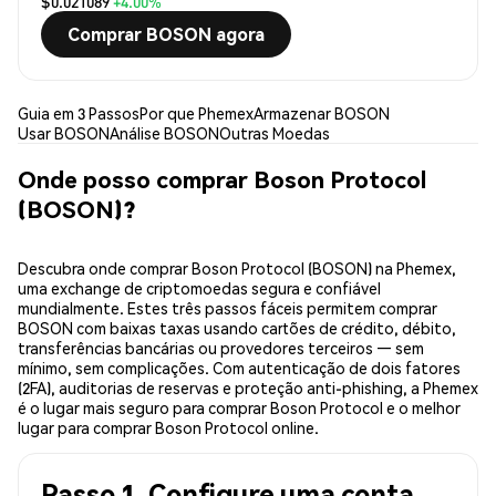
$0.021089
+4.00%
Comprar BOSON agora
Guia em 3 Passos
Por que Phemex
Armazenar BOSON
Usar BOSON
Análise BOSON
Outras Moedas
Onde posso comprar Boson Protocol
(BOSON)?
Descubra onde comprar Boson Protocol (BOSON) na Phemex,
uma exchange de criptomoedas segura e confiável
mundialmente. Estes três passos fáceis permitem comprar
BOSON com baixas taxas usando cartões de crédito, débito,
transferências bancárias ou provedores terceiros — sem
mínimo, sem complicações. Com autenticação de dois fatores
(2FA), auditorias de reservas e proteção anti-phishing, a Phemex
é o lugar mais seguro para comprar Boson Protocol e o melhor
lugar para comprar Boson Protocol online.
Passo 1. Configure uma conta