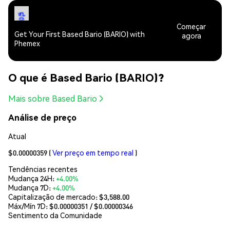
Começar
Get Your First Based Bario (BARIO) with
agora
Phemex
O que é Based Bario (BARIO)?
Mais sobre Based Bario
Análise de preço
Atual
$0.00000359
(
Ver preço em tempo real
)
Tendências recentes
Mudança 24H:
+4.00%
Mudança 7D:
+4.00%
Capitalização de mercado:
$3,588.00
Máx/Mín 7D: $
0.00000351
/ $
0.00000346
Sentimento da Comunidade