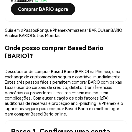
$0.00000359
+4.00%
Comprar BARIO agora
Guia em 3 Passos
Por que Phemex
Armazenar BARIO
Usar BARIO
Análise BARIO
Outras Moedas
Onde posso comprar Based Bario
(BARIO)?
Descubra onde comprar Based Bario (BARIO) na Phemex, uma
exchange de criptomoedas segura e confiável mundialmente.
Estes três passos fáceis permitem comprar BARIO com baixas
taxas usando cartões de crédito, débito, transferências
bancárias ou provedores terceiros — sem mínimo, sem
complicações. Com autenticação de dois fatores (2FA),
auditorias de reservas e proteção anti-phishing, a Phemex é o
lugar mais seguro para comprar Based Bario e o melhor lugar
para comprar Based Bario online.
Passo 1. Configure uma conta