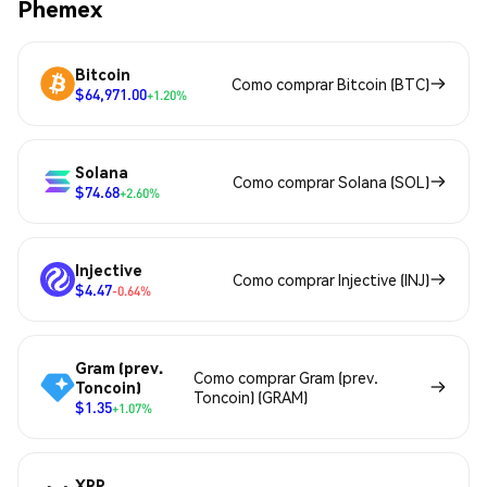
Phemex
Bitcoin
Como comprar Bitcoin (BTC)
$64,971.00
+1.20%
Solana
Como comprar Solana (SOL)
$74.68
+2.60%
Injective
Como comprar Injective (INJ)
$4.47
-0.64%
Gram (prev.
Como comprar Gram (prev.
Toncoin)
Toncoin) (GRAM)
$1.35
+1.07%
XRP