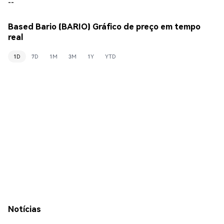
--
Based Bario (BARIO) Gráfico de preço em tempo
real
1D
7D
1M
3M
1Y
YTD
Notícias