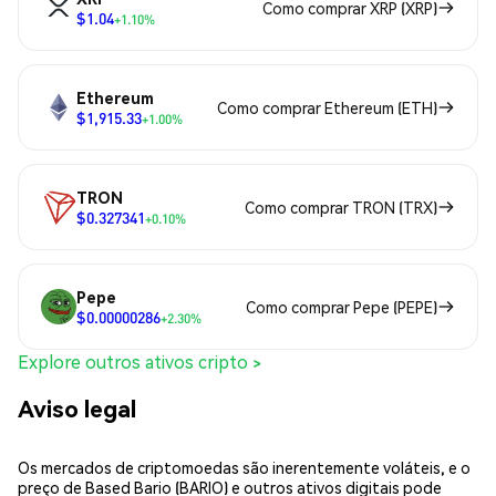
Como comprar XRP (XRP)
$1.04
+1.10%
Ethereum
Como comprar Ethereum (ETH)
$1,915.33
+1.00%
TRON
Como comprar TRON (TRX)
$0.327341
+0.10%
Pepe
Como comprar Pepe (PEPE)
$0.00000286
+2.30%
Explore outros ativos cripto >
Aviso legal
Os mercados de criptomoedas são inerentemente voláteis, e o
preço de Based Bario (BARIO) e outros ativos digitais pode