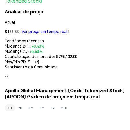
Tokenized Stock)
Análise de preço
Atual
$129.53
(
Ver preço em tempo real
)
Tendências recentes
Mudança 24H:
+0.40%
Mudança 7D:
+5.60%
Capitalização de mercado:
$795,132.00
Máx/Mín 7D: $
--
/ $
--
Sentimento da Comunidade
--
Apollo Global Management (Ondo Tokenized Stock)
(APOON) Gráfico de preço em tempo real
1D
7D
1M
3M
1Y
YTD