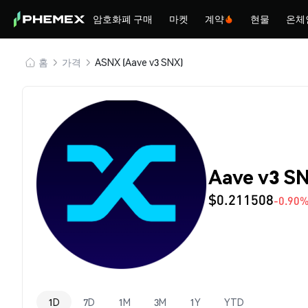
암호화폐 구매
마켓
계약
현물
온체
홈
가격
ASNX (Aave v3 SNX)
Aave v3 S
$0.211508
-0.90
1D
7D
1M
3M
1Y
YTD