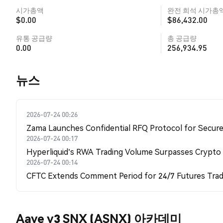
시가총액
완전 희석 시가총
$0.00
$86,432.00
유통 공급량
총 공급량
0.00
256,934.95
뉴스
2026-07-24 00:26
Zama Launches Confidential RFQ Protocol for Secure 
2026-07-24 00:17
Hyperliquid's RWA Trading Volume Surpasses Crypto
2026-07-24 00:14
CFTC Extends Comment Period for 24/7 Futures Trad
Aave v3 SNX (ASNX) 아카데미