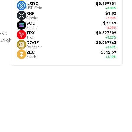
$0.999701
USDC
USD Coin
+0.00%
$1.02
XRP
Ripple
-2.90%
$73.49
SOL
Solana
-0.20%
$0.327209
TRX
 v3
Tron
+0.20%
 가장
$0.069743
DOGE
Dogecoin
+0.40%
$512.59
ZEC
Zcash
+3.10%