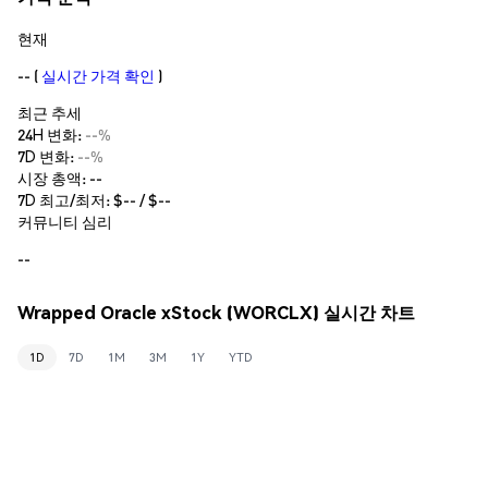
현재
--
(
실시간 가격 확인
)
최근 추세
24H 변화:
--%
7D 변화:
--%
시장 총액:
--
7D 최고/최저: $
--
/ $
--
커뮤니티 심리
--
Wrapped Oracle xStock (WORCLX) 실시간 차트
1D
7D
1M
3M
1Y
YTD