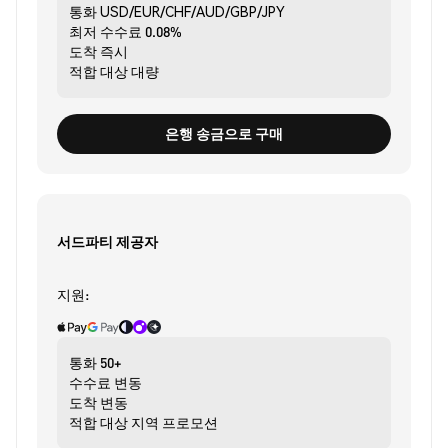
통화
USD/EUR/CHF/AUD/GBP/JPY
최저 수수료
0.08%
도착
즉시
적합 대상
대량
은행 송금으로 구매
서드파티 제공자
지원:
통화
50+
수수료
변동
도착
변동
적합 대상
지역 프로모션