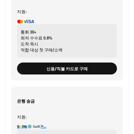
지원:
통화
30+
최저 수수료
0.8%
도착
즉시
적합 대상
첫 구매/소액
신용/직불 카드로 구매
은행 송금
지원: