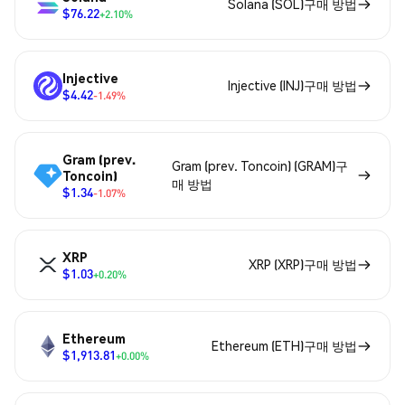
Solana (SOL)구매 방법
$76.22
+2.10%
Injective
Injective (INJ)구매 방법
$4.42
-1.49%
Gram (prev.
Gram (prev. Toncoin) (GRAM)구
Toncoin)
매 방법
$1.34
-1.07%
XRP
XRP (XRP)구매 방법
$1.03
+0.20%
Ethereum
Ethereum (ETH)구매 방법
$1,913.81
+0.00%