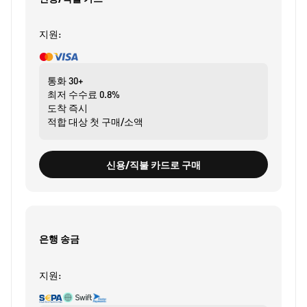
지원:
통화
30+
최저 수수료
0.8%
도착
즉시
적합 대상
첫 구매/소액
신용/직불 카드로 구매
은행 송금
지원: