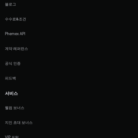
블로그
수수료&조건
Phemex API
계약 레퍼런스
공식 인증
피드백
서비스
웰컴 보너스
지인 초대 보너스
VIP 포털