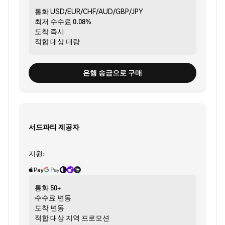
통화
USD/EUR/CHF/AUD/GBP/JPY
최저 수수료
0.08%
도착
즉시
적합 대상
대량
은행 송금으로 구매
서드파티 제공자
지원:
통화
50+
수수료
변동
도착
변동
적합 대상
지역 프로모션