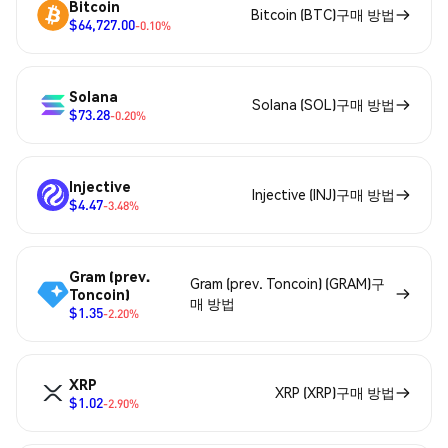
Bitcoin
Bitcoin (BTC)구매 방법
$64,727.00
-0.10%
Solana
Solana (SOL)구매 방법
$73.28
-0.20%
Injective
Injective (INJ)구매 방법
$4.47
-3.48%
Gram (prev.
Gram (prev. Toncoin) (GRAM)구
Toncoin)
매 방법
$1.35
-2.20%
XRP
XRP (XRP)구매 방법
$1.02
-2.90%