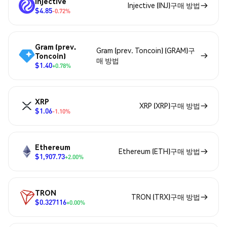
Injective
Injective (INJ)구매 방법
$4.85
-0.72%
Gram (prev.
Gram (prev. Toncoin) (GRAM)구
Toncoin)
매 방법
$1.40
+0.78%
XRP
XRP (XRP)구매 방법
$1.06
-1.10%
Ethereum
Ethereum (ETH)구매 방법
$1,907.73
+2.00%
TRON
TRON (TRX)구매 방법
$0.327116
+0.00%