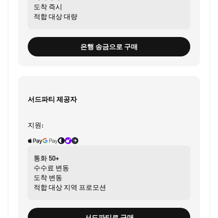
도착
즉시
적합 대상
대량
은행 송금으로 구매
서드파티 제공자
지원:
통화
50+
수수료
변동
도착
변동
적합 대상
지역 프로모션
서드파티로 구매