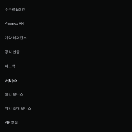
수수료&조건
Phemex API
계약 레퍼런스
공식 인증
피드백
서비스
웰컴 보너스
지인 초대 보너스
VIP 포털