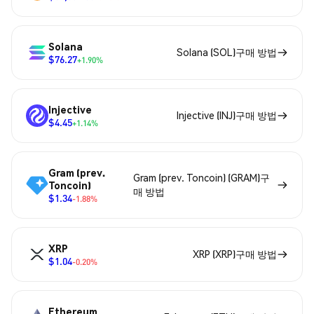
Solana
Solana (SOL)구매 방법
$76.27
+1.90%
Injective
Injective (INJ)구매 방법
$4.45
+1.14%
Gram (prev.
Gram (prev. Toncoin) (GRAM)구
Toncoin)
매 방법
$1.34
-1.88%
XRP
XRP (XRP)구매 방법
$1.04
-0.20%
Ethereum