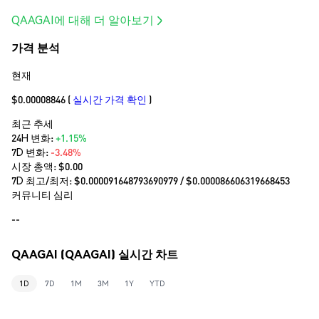
QAAGAI에 대해 더 알아보기
가격 분석
현재
$0.00008846
(
실시간 가격 확인
)
최근 추세
24H 변화:
+1.15%
7D 변화:
-3.48%
시장 총액:
$0.00
7D 최고/최저: $
0.000091648793690979
/ $
0.000086606319668453
커뮤니티 심리
--
QAAGAI (QAAGAI) 실시간 차트
1D
7D
1M
3M
1Y
YTD