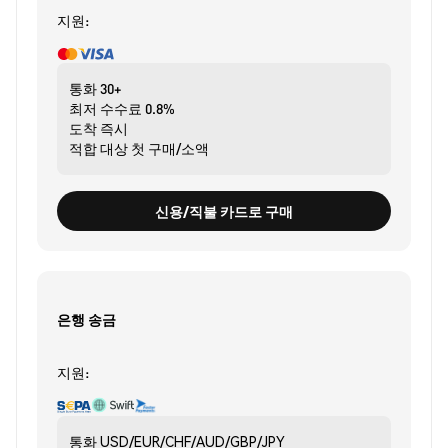
지원:
통화
30+
최저 수수료
0.8%
도착
즉시
적합 대상
첫 구매/소액
신용/직불 카드로 구매
은행 송금
지원:
통화
USD/EUR/CHF/AUD/GBP/JPY