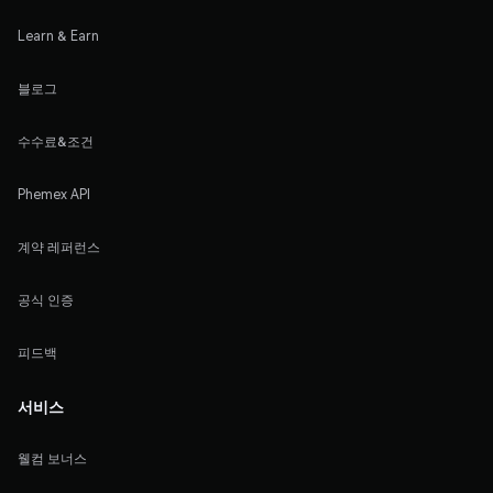
Learn & Earn
블로그
수수료&조건
Phemex API
계약 레퍼런스
공식 인증
피드백
서비스
웰컴 보너스