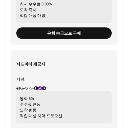
최저 수수료
0.08%
도착
즉시
적합 대상
대량
은행 송금으로 구매
서드파티 제공자
지원:
통화
50+
수수료
변동
도착
변동
적합 대상
지역 프로모션