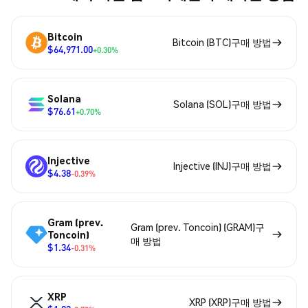
Bitcoin
Bitcoin (BTC)구매 방법
$64,971.00
+0.30%
Solana
Solana (SOL)구매 방법
$76.61
+0.70%
Injective
Injective (INJ)구매 방법
$4.38
-0.39%
Gram (prev.
Gram (prev. Toncoin) (GRAM)구
Toncoin)
매 방법
$1.34
-0.31%
XRP
XRP (XRP)구매 방법