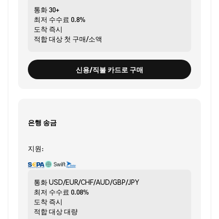
통화
30+
최저 수수료
0.8%
도착
즉시
적합 대상
첫 구매/소액
신용/직불 카드로 구매
은행 송금
지원:
통화
USD/EUR/CHF/AUD/GBP/JPY
최저 수수료
0.08%
도착
즉시
적합 대상
대량