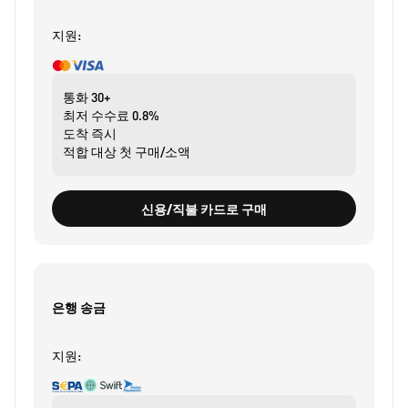
지원:
통화
30+
최저 수수료
0.8%
도착
즉시
적합 대상
첫 구매/소액
신용/직불 카드로 구매
은행 송금
지원: