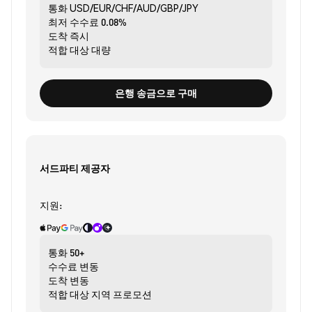
통화
USD/EUR/CHF/AUD/GBP/JPY
최저 수수료
0.08%
도착
즉시
적합 대상
대량
은행 송금으로 구매
서드파티 제공자
지원:
통화
50+
수수료
변동
도착
변동
적합 대상
지역 프로모션