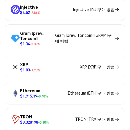
Injective
Injective (INJ)구매 방법
$4.52
-2.84%
Gram (prev.
Gram (prev. Toncoin) (GRAM)구
Toncoin)
매 방법
$1.34
-3.39%
XRP
XRP (XRP)구매 방법
$1.03
-1.70%
Ethereum
Ethereum (ETH)구매 방법
$1,915.19
+0.40%
TRON
TRON (TRX)구매 방법
$0.328198
+0.10%