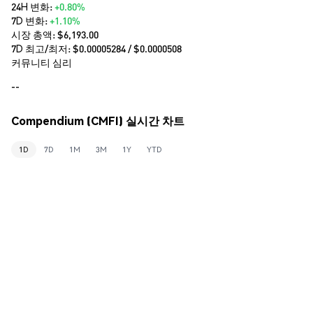
24H 변화:
+0.80%
7D 변화:
+1.10%
시장 총액:
$6,193.00
7D 최고/최저: $
0.00005284
/ $
0.0000508
커뮤니티 심리
--
Compendium (CMFI) 실시간 차트
1D
7D
1M
3M
1Y
YTD