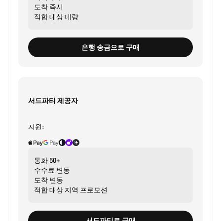
도착
즉시
적합 대상
대량
은행 송금으로 구매
서드파티 제공자
지원:
통화
50+
수수료
변동
도착
변동
적합 대상
지역 프로모션
서드파티로 구매