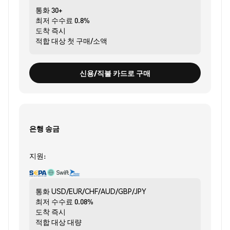
통화
30+
최저 수수료
0.8%
도착
즉시
적합 대상
첫 구매/소액
신용/직불 카드로 구매
은행 송금
지원:
통화
USD/EUR/CHF/AUD/GBP/JPY
최저 수수료
0.08%
도착
즉시
적합 대상
대량