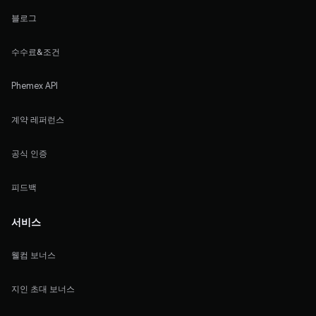
블로그
수수료&조건
Phemex API
계약 레퍼런스
공식 인증
피드백
서비스
웰컴 보너스
지인 초대 보너스