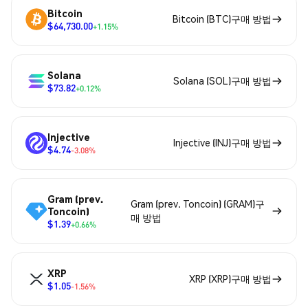
Bitcoin
Bitcoin (BTC)구매 방법
$64,730.00
+1.15%
Solana
Solana (SOL)구매 방법
$73.82
+0.12%
Injective
Injective (INJ)구매 방법
$4.74
-3.08%
Gram (prev.
Gram (prev. Toncoin) (GRAM)구
Toncoin)
매 방법
$1.39
+0.66%
XRP
XRP (XRP)구매 방법
$1.05
-1.56%