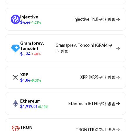
Injective
Injective (INJ)구매 방법
$4.44
+1.03%
Gram (prev.
Gram (prev. Toncoin) (GRAM)구
Toncoin)
매 방법
$1.34
-1.60%
XRP
XRP (XRP)구매 방법
$1.04
+0.00%
Ethereum
Ethereum (ETH)구매 방법
$1,919.01
+0.10%
TRON
TRON (TRX)구매 방법