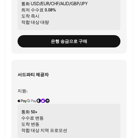
통화
USD/EUR/CHF/AUD/GBP/JPY
최저 수수료
0.08%
도착
즉시
적합 대상
대량
은행 송금으로 구매
서드파티 제공자
지원:
통화
50+
수수료
변동
도착
변동
적합 대상
지역 프로모션