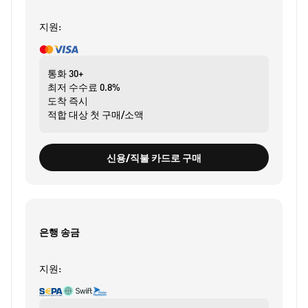
지원:
통화
30+
최저 수수료
0.8%
도착
즉시
적합 대상
첫 구매/소액
신용/직불 카드로 구매
은행 송금
지원: