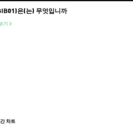
yr (BIB01)은(는) 무엇입니까
아보기
실시간 차트