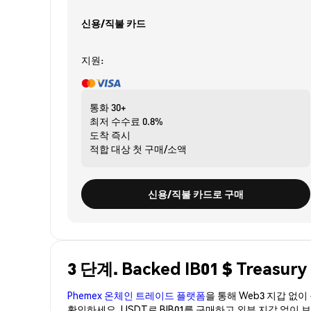
신용/직불 카드
지원:
통화
30+
최저 수수료
0.8%
도착
즉시
적합 대상
첫 구매/소액
신용/직불 카드로 구매
3 단계. Backed IB01 $ Treasu
Phemex 온체인 트레이드 플랫폼
을 통해 Web3 지갑 없
확인하세요. USDT로 BIB01를 구매하고 외부 지갑 없이 