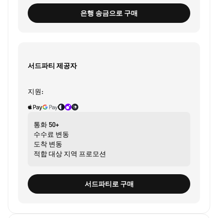
은행 송금으로 구매
서드파티 제공자
지원:
통화
50+
수수료
변동
도착
변동
적합 대상
지역 프로모션
서드파티로 구매