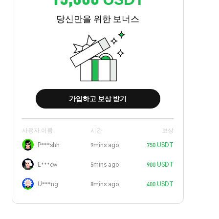
당신만을 위한 보너스
가입하고 보상 받기
사용자 이름
시간
보상
P***shh
9mins ago
750 USDT
E***cw
5mins ago
900 USDT
U***ng
8mins ago
400 USDT