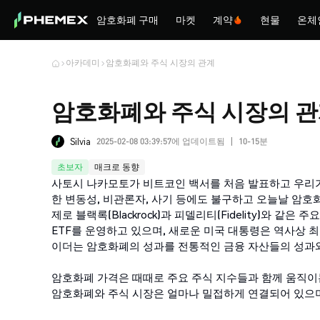
암호화폐 구매
마켓
계약
현물
온체
아카데미
암호화폐와 주식 시장의 관계
암호화폐와 주식 시장의 
2025-02-08 03:39:57에 업데이트됨
10-15분
Silvia
|
초보자
매크로 동향
사토시 나카모토가 비트코인 백서를 처음 발표하고 우리가 
한 변동성, 비관론자, 사기 등에도 불구하고 오늘날 암호
제로 블랙록(Blackrock)과 피델리티(Fidelity)와
ETF를 운영하고 있으며, 새로운 미국 대통령은 역사상
이더는 암호화폐의 성과를 전통적인 금융 자산들의 성과
암호화폐 가격은 때때로 주요 주식 지수들과 함께 움직이
암호화폐와 주식 시장은 얼마나 밀접하게 연결되어 있으며