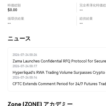
時価総額
完全希薄化時価総
$0.00
--
循環供給量
総供給量
--
--
​​ニュース​​
2026-07-24 00:26
Zama Launches Confidential RFQ Protocol for Secure 
2026-07-24 00:17
Hyperliquid's RWA Trading Volume Surpasses Crypto
2026-07-24 00:14
CFTC Extends Comment Period for 24/7 Futures Trad
Zone (ZONE) アカデミー