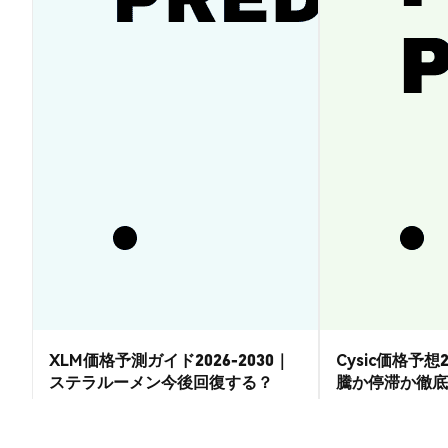
XLM価格予測ガイド2026-2030｜
Cysic価格予想2
ステラルーメン今後回復する？
騰か停滞か徹底
市場洞察
市場洞察
2026-08-07
|
15-20分