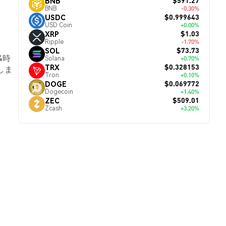
$591.27
BNB
BNB
-0.30%
$0.999643
USDC
USD Coin
+0.00%
$1.03
XRP
Ripple
-1.70%
$73.73
SOL
4時
Solana
+0.70%
$0.328153
TRX
しま
Tron
+0.10%
$0.069772
DOGE
Dogecoin
+1.40%
$509.01
ZEC
Zcash
+3.20%