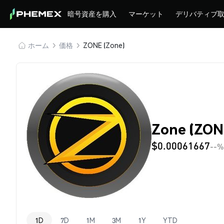
暗号資産を購入
マーケット
デリバティブ
ホーム
価格
ZONE (Zone)
Zone (ZO
$0.00061667
--%
1D
7D
1M
3M
1Y
YTD