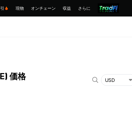
取引
現物
オンチェーン
収益
さらに
NE) 価格
USD